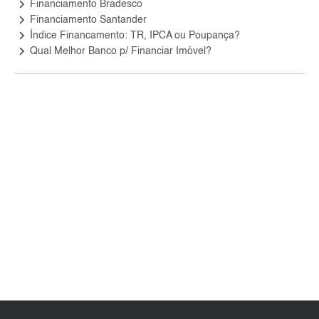
keyboard_arrow_right
Financiamento Bradesco
keyboard_arrow_right
Financiamento Santander
keyboard_arrow_right
Índice Financamento: TR, IPCA ou Poupança?
keyboard_arrow_right
Qual Melhor Banco p/ Financiar Imóvel?