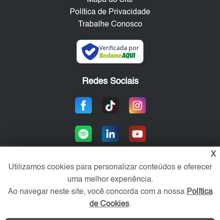
Mapa do Site
Política de Privacidade
Trabalhe Conosco
Verificada por
Redes Sociais
X
Utilizamos cookies para personalizar conteúdos e oferecer
uma melhor experiência.
Área exclusiva aos anunciantes,
acesse sua conta:
Ao navegar neste site, você concorda com a nossa
Política
de Cookies
.