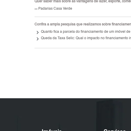
Quer saber mais sobre as vantagens de lazer, esporte, comérc
Padarias Casa Verde
>>
Confira a ampla pesquisa que realizamos sobre financiamento
keyboard_arrow_right
Quanto fica a parcela do financiamento de um imóvel de
keyboard_arrow_right
Queda da Taxa Selic: Qual o impacto no financiamento i