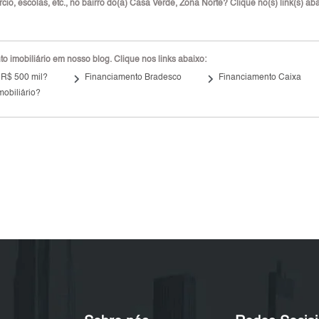
io, escolas, etc., no bairro do(a) Casa Verde, Zona Norte? Clique no(s) link(s) aba
 imobiliário em nosso blog. Clique nos links abaixo:
keyboard_arrow_right
keyboard_arrow_right
 R$ 500 mil?
Financiamento Bradesco
Financiamento Caixa
mobiliário?