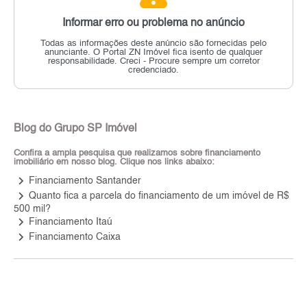
Informar erro ou problema no anúncio
Todas as informações deste anúncio são fornecidas pelo
anunciante.
O Portal ZN Imóvel fica isento de qualquer
responsabilidade.
Creci - Procure sempre um corretor
credenciado.
Blog do Grupo SP Imóvel
Confira a ampla pesquisa que realizamos sobre financiamento
imobiliário em nosso blog. Clique nos links abaixo:
keyboard_arrow_right
Financiamento Santander
keyboard_arrow_right
Quanto fica a parcela do financiamento de um imóvel de R$
500 mil?
keyboard_arrow_right
Financiamento Itaú
keyboard_arrow_right
Financiamento Caixa