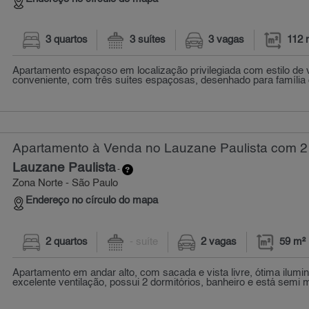
3 quartos
3 suítes
3 vagas
112 
Apartamento espaçoso em localização privilegiada com estilo de v
conveniente, com três suítes espaçosas, desenhado para família 
Apartamento à Venda no Lauzane Paulista com 2 
Lauzane Paulista
-
Zona Norte - São Paulo
Endereço no círculo do mapa
2 quartos
- suíte
2 vagas
59 m²
Apartamento em andar alto, com sacada e vista livre, ótima ilumin
excelente ventilação, possui 2 dormitórios, banheiro e está semi m