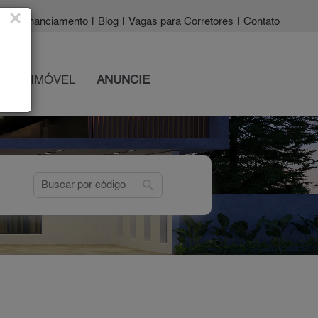
×
a?
|
Financiamento
|
Blog
|
Vagas para Corretores
|
Contato
 SEU IMÓVEL
ANUNCIE
search