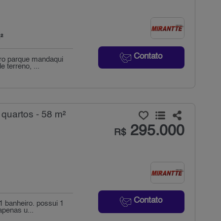
²
Contato
rro parque mandaqui
terreno, ...
quartos - 58 m²
295.000
R$
Contato
1 banheiro. possui 1
apenas u...