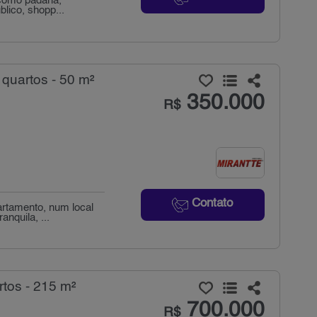
como padaria,
lico, shopp...
quartos - 50 m²
350.000
R$
Contato
artamento, num local
nquila, ...
tos - 215 m²
700.000
R$