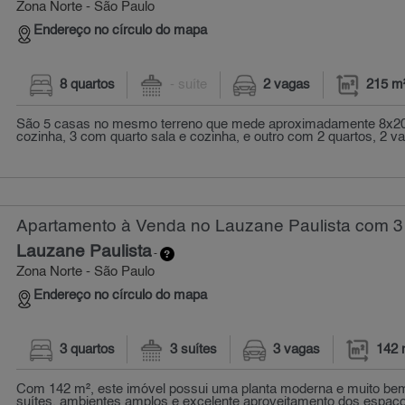
Zona Norte - São Paulo
Endereço no círculo do mapa
8 quartos
- suíte
2 vagas
215 m
São 5 casas no mesmo terreno que mede aproximadamente 8x20
cozinha, 3 com quarto sala e cozinha, e outro com 2 quartos, 2 v
Apartamento à Venda no Lauzane Paulista com 3 
Lauzane Paulista
-
Zona Norte - São Paulo
Endereço no círculo do mapa
3 quartos
3 suítes
3 vagas
142 
Com 142 m², este imóvel possui uma planta moderna e muito bem
suítes, ambientes amplos e excelente aproveitamento dos espaços