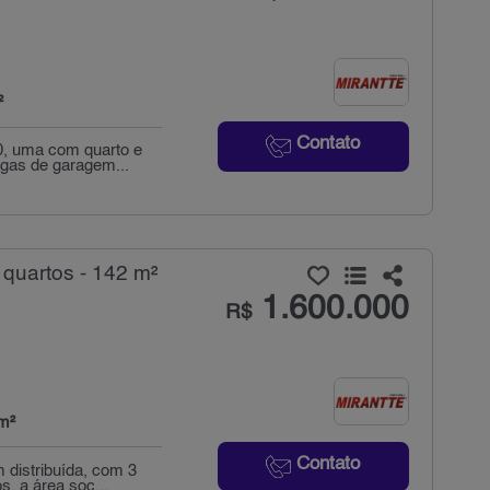
²
Contato
, uma com quarto e
agas de garagem...
quartos - 142 m²
1.600.000
R$
m²
Contato
 distribuída, com 3
. a área soc...