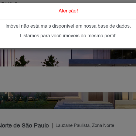
 PAULO
O que Procur
Atenção!
Imóvel não está mais disponível em nossa base de dados.
GAR
IMÓVEIS NOVOS
IMOBILIÁRIAS
OFEREÇA
Listamos para você imóveis do mesmo perfil!
Norte de São Paulo
Lauzane Paulista, Zona Norte