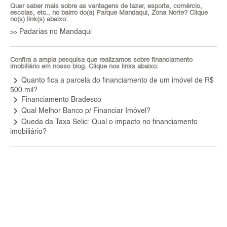
Quer saber mais sobre as vantagens de lazer, esporte, comércio,
escolas, etc., no bairro do(a) Parque Mandaqui, Zona Norte? Clique
no(s) link(s) abaixo:
Padarias no Mandaqui
>>
Confira a ampla pesquisa que realizamos sobre financiamento
imobiliário em nosso blog. Clique nos links abaixo:
keyboard_arrow_right
Quanto fica a parcela do financiamento de um imóvel de R$
500 mil?
keyboard_arrow_right
Financiamento Bradesco
keyboard_arrow_right
Qual Melhor Banco p/ Financiar Imóvel?
keyboard_arrow_right
Queda da Taxa Selic: Qual o impacto no financiamento
imobiliário?