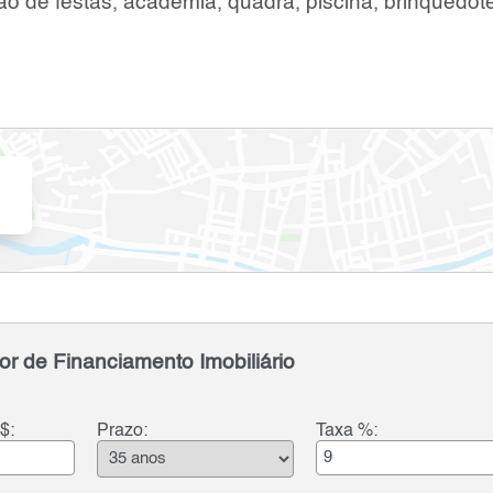
o de festas, academia, quadra, piscina, brinquedot
or de Financiamento Imobiliário
$:
Prazo:
Taxa %: