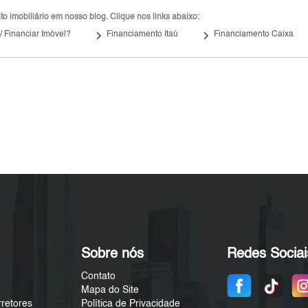
 imobiliário em nosso blog. Clique nos links abaixo:
keyboard_arrow_right
keyboard_arrow_right
 Financiar Imóvel?
Financiamento Itaú
Financiamento Caixa
Sobre nós
Redes Sociai
Contato
Mapa do Site
rretores
Política de Privacidade