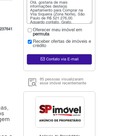
237641
Oferecer meu imóvel em
permuta
Receber ofertas de imóveis e
crédito
Contato via E-mail
85 pessoas visualizaram
esse imóvel recentemente
cas,
os
agem