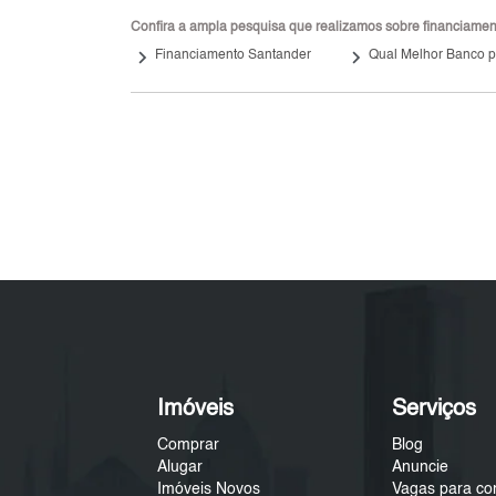
Confira a ampla pesquisa que realizamos sobre financiamento
keyboard_arrow_right
keyboard_arrow_right
Financiamento Santander
Qual Melhor Banco p/
Imóveis
Serviços
Comprar
Blog
Alugar
Anuncie
Imóveis Novos
Vagas para co