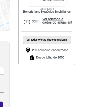
CRECI: 15.993-J
Boncristiano Negócios Imobiliários
Ver telefone e
(11) 2287...
dados do anunciante
Ver todas ofertas deste anunciante
200
anúncios encontrados
Desde
julho de 2005
a