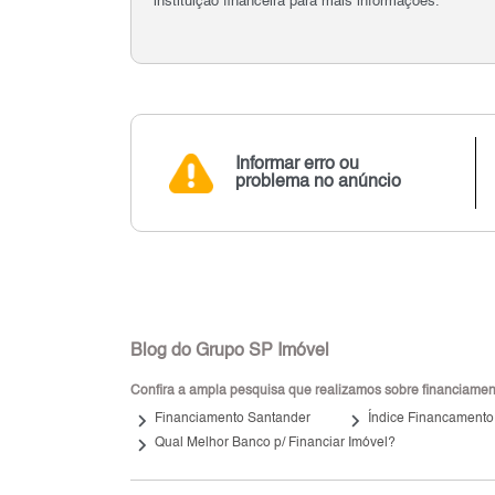
instituição financeira para mais informações.
Informar erro ou
problema no anúncio
Blog do Grupo SP Imóvel
Confira a ampla pesquisa que realizamos sobre financiamento
keyboard_arrow_right
keyboard_arrow_right
Financiamento Santander
Índice Financamento
keyboard_arrow_right
Qual Melhor Banco p/ Financiar Imóvel?