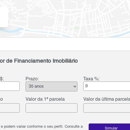
or de Financiamento Imobiliário
$:
Prazo:
Taxa %:
do
Valor da 1ª parcela
Valor da última parcel
podem variar conforme o seu perfil. Consulte a
Simular