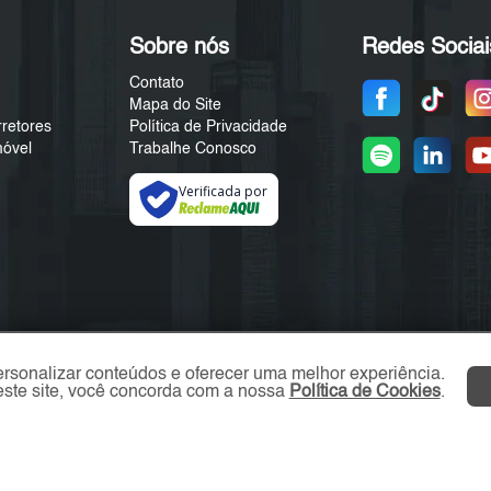
Sobre nós
Redes Sociai
Contato
Mapa do Site
rretores
Política de Privacidade
móvel
Trabalhe Conosco
Verificada por
ersonalizar conteúdos e oferecer uma melhor experiência.
ste site, você concorda com a nossa
Política de Cookies
.
ZN Imóvel © 2026 - Todos os direitos reservados