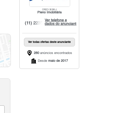
CRECI: 30.397-J
Pleno Imobiliária
Ver telefone e
(11) 2235...
dados do anunciante
Ver todas ofertas deste anunciante
280
anúncios encontrados
Desde
maio de 2017