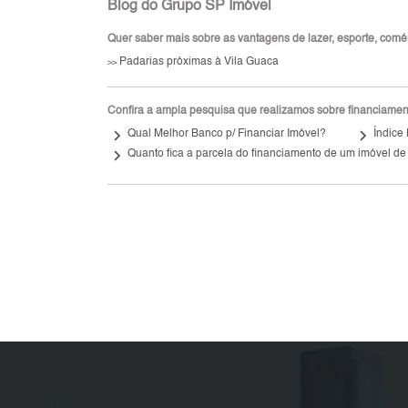
Blog do Grupo SP Imóvel
Quer saber mais sobre as vantagens de lazer, esporte, comérci
Padarias próximas à Vila Guaca
>>
Confira a ampla pesquisa que realizamos sobre financiamento
keyboard_arrow_right
keyboard_arrow_right
Qual Melhor Banco p/ Financiar Imóvel?
Índice
keyboard_arrow_right
Quanto fica a parcela do financiamento de um imóvel de