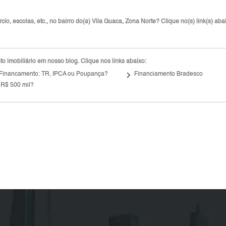
o, escolas, etc., no bairro do(a) Vila Guaca, Zona Norte? Clique no(s) link(s) aba
 imobiliário em nosso blog. Clique nos links abaixo:
keyboard_arrow_right
 Financamento: TR, IPCA ou Poupança?
Financiamento Bradesco
 R$ 500 mil?