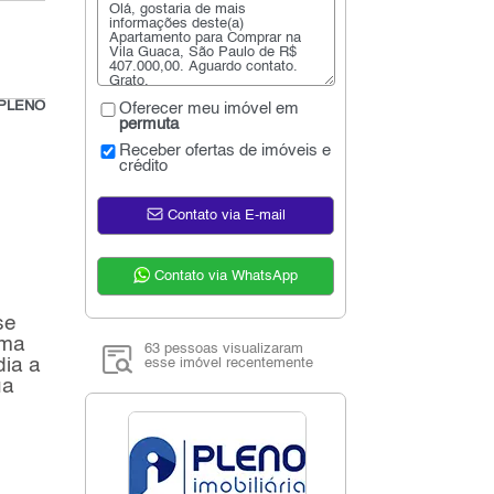
_PLENO
Oferecer meu imóvel em
permuta
Receber ofertas de imóveis e
crédito
Contato via E-mail
Contato via WhatsApp
se
uma
63 pessoas visualizaram
dia a
esse imóvel recentemente
ua