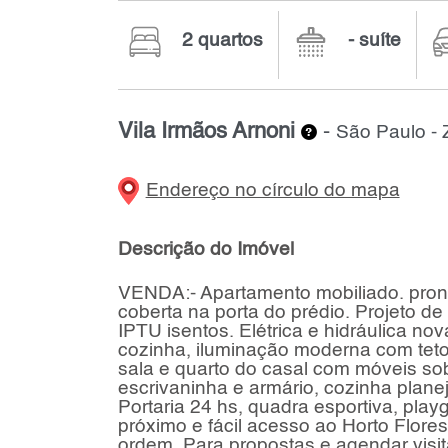
2 quartos
- suíte
Vila Irmãos Arnoni
-
São Paulo - 
Endereço no círculo do mapa
Descrição do Imóvel
VENDA:- Apartamento mobiliado. pront
coberta na porta do prédio. Projeto de
IPTU isentos. Elétrica e hidráulica no
cozinha, iluminação moderna com teto
sala e quarto do casal com móveis sob
escrivaninha e armário, cozinha plan
Portaria 24 hs, quadra esportiva, play
próximo e fácil acesso ao Horto Flore
ordem. Para propostas e agendar visit