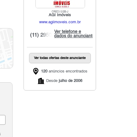
CRECI: 5.535-J
AGI Imóveis
www.agiimoveis.com.br
Ver telefone e
(11) 2950...
dados do anunciante
Ver todas ofertas deste anunciante
120
anúncios encontrados
Desde
julho de 2006
a