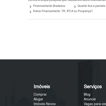
Confira a ampla pesquisa que realizamos sobre financiamento
keyboard_arrow_right
keyboard_arrow_right
Financiamento Bradesco
Quanto fica a parcela
keyboard_arrow_right
Índice Financamento: TR, IPCA ou Poupança?
Imóveis
Serviços
Comprar
Blog
Alugar
Anuncie
Imóveis Novos
Vagas para co