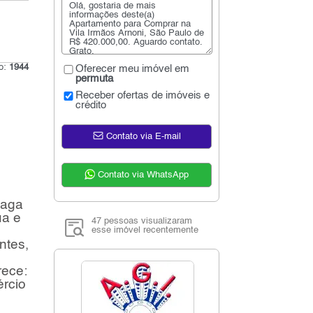
go:
1944
Oferecer meu imóvel em
permuta
Receber ofertas de imóveis e
crédito
Contato via E-mail
Contato via WhatsApp
vaga
ua e
47 pessoas visualizaram
esse imóvel recentemente
ntes,
rece:
ércio