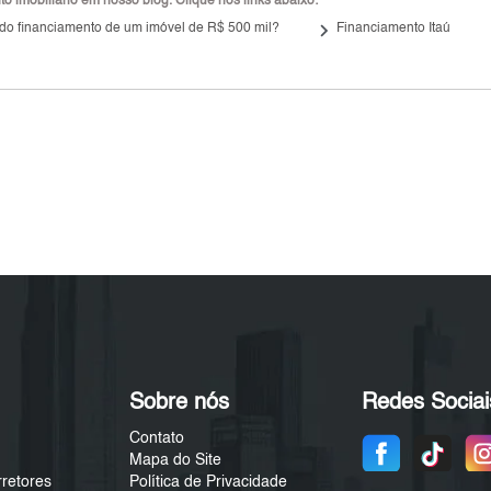
 imobiliário em nosso blog. Clique nos links abaixo:
keyboard_arrow_right
 do financiamento de um imóvel de R$ 500 mil?
Financiamento Itaú
Sobre nós
Redes Sociai
Contato
Mapa do Site
rretores
Política de Privacidade