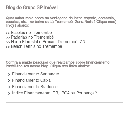
Blog do Grupo SP Imóvel
Quer saber mais sobre as vantagens de lazer, esporte, comércio,
escolas, etc., no bairro do(a) Tremembé, Zona Norte? Clique no(s)
link(s) abaixo:
Escolas no Tremembé
>>
Padarias no Tremembé
>>
Horto Florestal e Praças, Tremembé, ZN
>>
Beach Tennis no Tremembé
>>
Confira a ampla pesquisa que realizamos sobre financiamento
imobiliário em nosso blog. Clique nos links abaixo:
keyboard_arrow_right
Financiamento Santander
keyboard_arrow_right
Financiamento Caixa
keyboard_arrow_right
Financiamento Bradesco
keyboard_arrow_right
Índice Financamento: TR, IPCA ou Poupança?