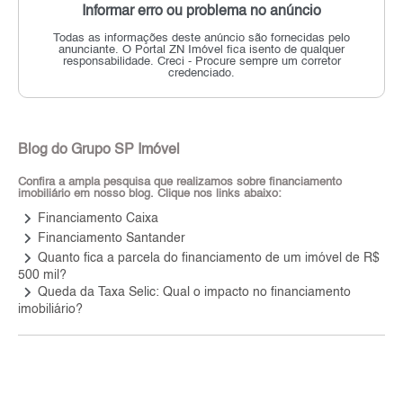
Informar erro ou problema no anúncio
Todas as informações deste anúncio são fornecidas pelo
anunciante.
O Portal ZN Imóvel fica isento de qualquer
responsabilidade.
Creci - Procure sempre um corretor
credenciado.
Blog do Grupo SP Imóvel
Confira a ampla pesquisa que realizamos sobre financiamento
imobiliário em nosso blog. Clique nos links abaixo:
keyboard_arrow_right
Financiamento Caixa
keyboard_arrow_right
Financiamento Santander
keyboard_arrow_right
Quanto fica a parcela do financiamento de um imóvel de R$
500 mil?
keyboard_arrow_right
Queda da Taxa Selic: Qual o impacto no financiamento
imobiliário?