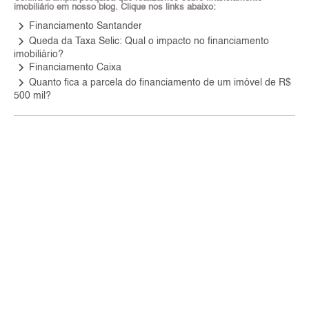
imobiliário em nosso blog. Clique nos links abaixo:
keyboard_arrow_right
Financiamento Santander
keyboard_arrow_right
Queda da Taxa Selic: Qual o impacto no financiamento
imobiliário?
keyboard_arrow_right
Financiamento Caixa
keyboard_arrow_right
Quanto fica a parcela do financiamento de um imóvel de R$
500 mil?