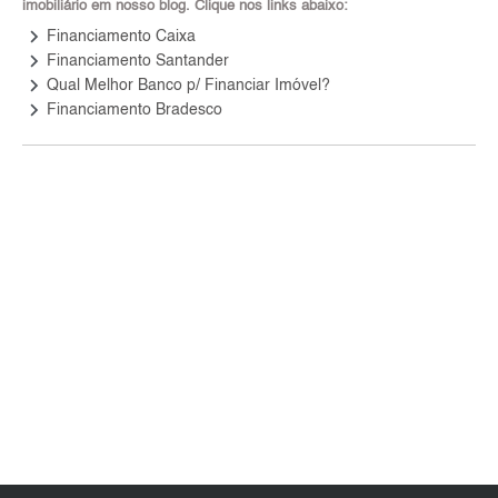
imobiliário em nosso blog. Clique nos links abaixo:
keyboard_arrow_right
Financiamento Caixa
keyboard_arrow_right
Financiamento Santander
keyboard_arrow_right
Qual Melhor Banco p/ Financiar Imóvel?
keyboard_arrow_right
Financiamento Bradesco