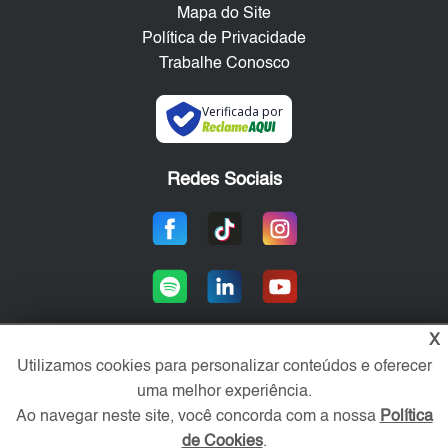
Mapa do Site
Política de Privacidade
Trabalhe Conosco
Verificada por
Redes Sociais
X
Utilizamos cookies para personalizar conteúdos e oferecer
Área exclusiva aos anunciantes,
uma melhor experiência.
acesse sua conta:
Ao navegar neste site, você concorda com a nossa
Política
de Cookies
.