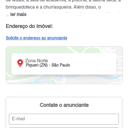
de festas, a sala de academia, a piscina, a sauna seca, a
brinquedoteca e a churrasqueira. Além disso, o
condomínio possui quadra poliesportiva para a prática de
...
ler mais
esportes.
Endereço do Imóvel:
Solicite o endereço ao anunciante
Zona Norte
Piqueri (ZN) - São Paulo
Contate o anunciante