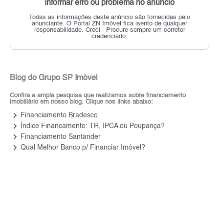
Informar erro ou problema no anúncio
Todas as informações deste anúncio são fornecidas pelo
anunciante.
O Portal ZN Imóvel fica isento de qualquer
responsabilidade.
Creci - Procure sempre um corretor
credenciado.
Blog do Grupo SP Imóvel
Confira a ampla pesquisa que realizamos sobre financiamento
imobiliário em nosso blog. Clique nos links abaixo:
keyboard_arrow_right
Financiamento Bradesco
keyboard_arrow_right
Índice Financamento: TR, IPCA ou Poupança?
keyboard_arrow_right
Financiamento Santander
keyboard_arrow_right
Qual Melhor Banco p/ Financiar Imóvel?