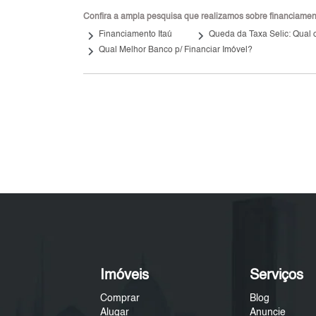
Confira a ampla pesquisa que realizamos sobre financiamento
keyboard_arrow_right
keyboard_arrow_right
Financiamento Itaú
Queda da Taxa Selic: Qual o
keyboard_arrow_right
Qual Melhor Banco p/ Financiar Imóvel?
Imóveis
Serviços
Comprar
Blog
Alugar
Anuncie