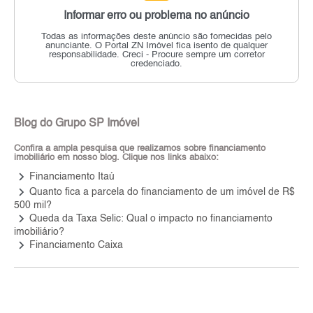
Informar erro ou problema no anúncio
Todas as informações deste anúncio são fornecidas pelo
anunciante.
O Portal ZN Imóvel fica isento de qualquer
responsabilidade.
Creci - Procure sempre um corretor
credenciado.
Blog do Grupo SP Imóvel
Confira a ampla pesquisa que realizamos sobre financiamento
imobiliário em nosso blog. Clique nos links abaixo:
keyboard_arrow_right
Financiamento Itaú
keyboard_arrow_right
Quanto fica a parcela do financiamento de um imóvel de R$
500 mil?
keyboard_arrow_right
Queda da Taxa Selic: Qual o impacto no financiamento
imobiliário?
keyboard_arrow_right
Financiamento Caixa