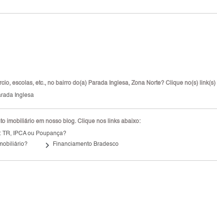
io, escolas, etc., no bairro do(a) Parada Inglesa, Zona Norte? Clique no(s) link(s)
rada Inglesa
 imobiliário em nosso blog. Clique nos links abaixo:
: TR, IPCA ou Poupança?
keyboard_arrow_right
mobiliário?
Financiamento Bradesco