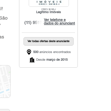
l!
CRECI: 36.163-J
Legítimo Imóveis
 São
Ver telefone e
,
(11) 9519...
dados do anunciante
as
Ver todas ofertas deste anunciante
500
anúncios encontrados
Desde
março de 2015