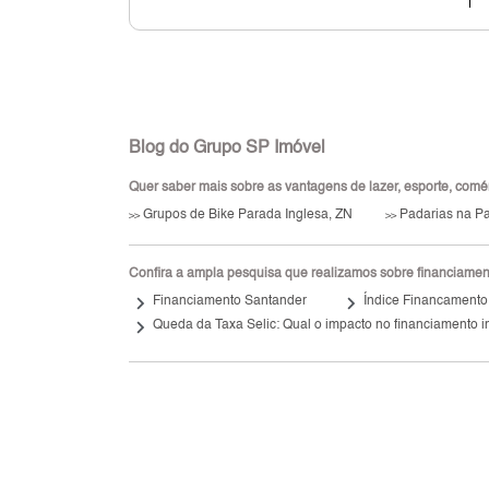
Blog do Grupo SP Imóvel
Quer saber mais sobre as vantagens de lazer, esporte, comérc
Grupos de Bike Parada Inglesa, ZN
Padarias na Pa
>>
>>
Confira a ampla pesquisa que realizamos sobre financiamento
keyboard_arrow_right
keyboard_arrow_right
Financiamento Santander
Índice Financamento
keyboard_arrow_right
Queda da Taxa Selic: Qual o impacto no financiamento i