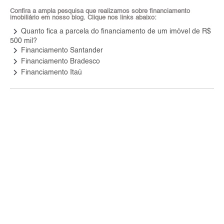
Confira a ampla pesquisa que realizamos sobre financiamento
imobiliário em nosso blog. Clique nos links abaixo:
keyboard_arrow_right
Quanto fica a parcela do financiamento de um imóvel de R$
500 mil?
keyboard_arrow_right
Financiamento Santander
keyboard_arrow_right
Financiamento Bradesco
keyboard_arrow_right
Financiamento Itaú