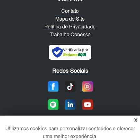
Contato
Mapa do Site
Política de Privacidade
Trabalhe Conosco
Verificada por
Redes Sociais
X
Utilizamos cookies para personalizar conteúdos e oferecer
Área exclusiva aos anunciantes,
uma melhor experiência.