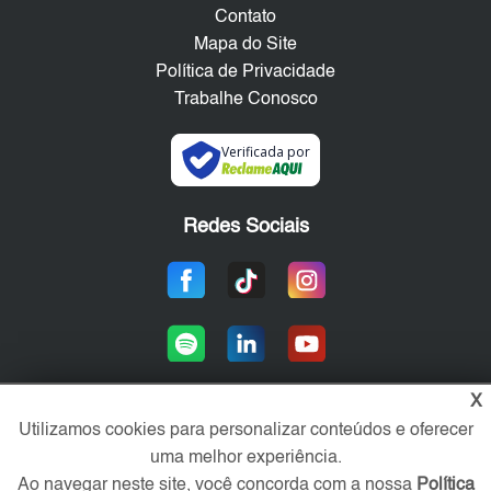
Contato
Mapa do Site
Política de Privacidade
Trabalhe Conosco
Verificada por
Redes Sociais
X
Utilizamos cookies para personalizar conteúdos e oferecer
Área exclusiva aos anunciantes,
uma melhor experiência.
acesse sua conta:
Ao navegar neste site, você concorda com a nossa
Política