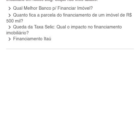
keyboard_arrow_right
Qual Melhor Banco p/ Financiar Imóvel?
keyboard_arrow_right
Quanto fica a parcela do financiamento de um imóvel de R$
500 mil?
keyboard_arrow_right
Queda da Taxa Selic: Qual o impacto no financiamento
imobiliário?
keyboard_arrow_right
Financiamento Itaú