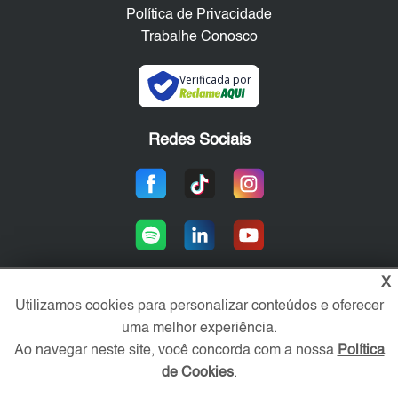
Política de Privacidade
Trabalhe Conosco
Verificada por
Redes Sociais
X
Utilizamos cookies para personalizar conteúdos e oferecer
Área exclusiva aos anunciantes,
uma melhor experiência.
acesse sua conta:
Ao navegar neste site, você concorda com a nossa
Política
de Cookies
.