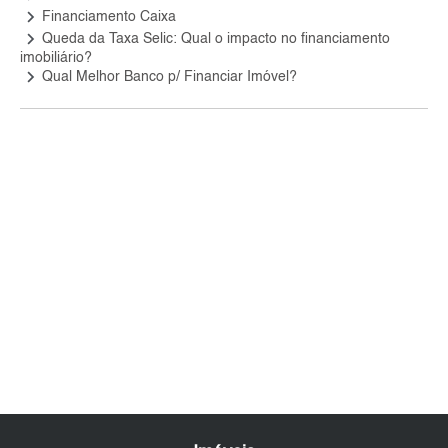
keyboard_arrow_right
Financiamento Caixa
keyboard_arrow_right
Queda da Taxa Selic: Qual o impacto no financiamento
imobiliário?
keyboard_arrow_right
Qual Melhor Banco p/ Financiar Imóvel?