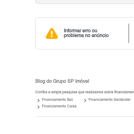
Informar erro ou
problema no anúncio
Blog do Grupo SP Imóvel
Confira a ampla pesquisa que realizamos sobre financiamento
keyboard_arrow_right
keyboard_arrow_right
Financiamento Itaú
Financiamento Santander
keyboard_arrow_right
Financiamento Caixa