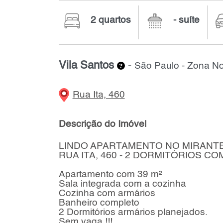
2 quartos
- suíte
Vila Santos
-
São Paulo - Zona No
Rua Ita, 460
Descrição do Imóvel
LINDO APARTAMENTO NO MIRANT
RUA ITA, 460 - 2 DORMITÓRIOS C
Apartamento com 39 m²
Sala integrada com a cozinha
Cozinha com armários
Banheiro completo
2 Dormitórios armários planejados.
Sem vaga !!!