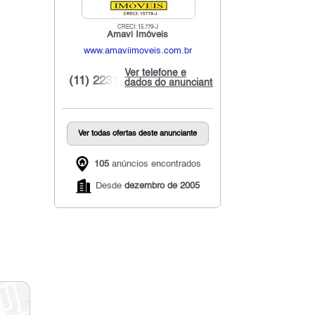
CRECI: 15.779-J
Amavi Imóveis
www.amaviimoveis.com.br
Ver telefone e
(11) 2231...
dados do anunciante
Ver todas ofertas deste anunciante
105
anúncios encontrados
Desde
dezembro de 2005