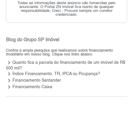
Todas as informações deste anúncio são fornecidas pelo
anunciante.
O Portal ZN Imóvel fica isento de qualquer
responsabilidade.
Creci - Procure sempre um corretor
credenciado.
Blog do Grupo SP Imóvel
Confira a ampla pesquisa que realizamos sobre financiamento
imobiliário em nosso blog. Clique nos links abaixo:
keyboard_arrow_right
Quanto fica a parcela do financiamento de um imóvel de R$
500 mil?
keyboard_arrow_right
Índice Financamento: TR, IPCA ou Poupança?
keyboard_arrow_right
Financiamento Santander
keyboard_arrow_right
Financiamento Caixa