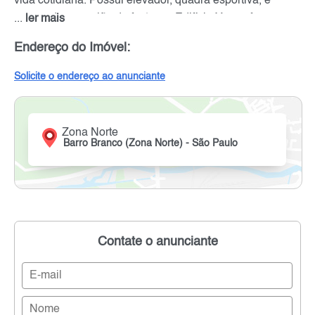
vida cotidiana. Possui elevador, quadra esportiva, e
passando por salão de festas, o Edifício Ypes oferece um
...
ler mais
ambiente de bem-estar e segurança.
Endereço do Imóvel:
Solicite o endereço ao anunciante
Zona Norte
Barro Branco (Zona Norte) - São Paulo
Contate o anunciante