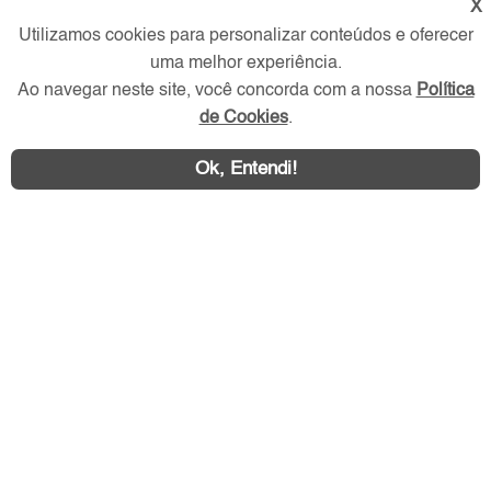
Trabalhe Conosco
X
Utilizamos cookies para personalizar conteúdos e oferecer
Verificada por
uma melhor experiência.
Ao navegar neste site, você concorda com a nossa
Política
de Cookies
.
Redes Sociais
Ok, Entendi!
Área exclusiva aos anunciantes,
acesse sua conta: