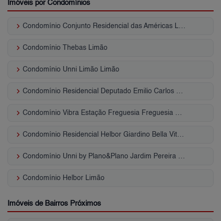
Imóveis por Condomínios
keyboard_arrow_right
Condomínio Conjunto Residencial das Américas Limão
keyboard_arrow_right
Condomínio Thebas Limão
keyboard_arrow_right
Condomínio Unni Limão Limão
keyboard_arrow_right
Condomínio Residencial Deputado Emilio Carlos Limão
keyboard_arrow_right
Condomínio Vibra Estação Freguesia Freguesia do Ó
keyboard_arrow_right
Condomínio Residencial Helbor Giardino Bella Vita Jardim Pereira Leite
keyboard_arrow_right
Condomínio Unni by Plano&Plano Jardim Pereira Leite
keyboard_arrow_right
Condomínio Helbor Limão
Imóveis de Bairros Próximos