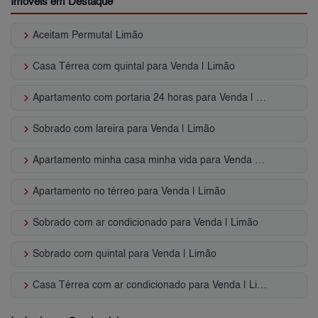
Imóveis em Destaque
keyboard_arrow_right
Aceitam Permuta| Limão
keyboard_arrow_right
Casa Térrea com quintal para Venda | Limão
keyboard_arrow_right
Apartamento com portaria 24 horas para Venda | Limão
keyboard_arrow_right
Sobrado com lareira para Venda | Limão
keyboard_arrow_right
Apartamento minha casa minha vida para Venda | Limão
keyboard_arrow_right
Apartamento no térreo para Venda | Limão
keyboard_arrow_right
Sobrado com ar condicionado para Venda | Limão
keyboard_arrow_right
Sobrado com quintal para Venda | Limão
keyboard_arrow_right
Casa Térrea com ar condicionado para Venda | Limão