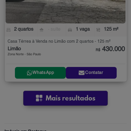
2 quartos
- suíte
1 vaga
125 m²
Casa Térrea à Venda no Limão com 2 quartos - 125 m²
430.000
Limão
R$
Zona Norte - São Paulo
WhatsApp
Contatar