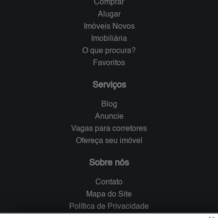
Comprar
Alugar
Imóveis Novos
Imobiliária
O que procura?
Favoritos
Serviços
Blog
Anuncie
Vagas para corretores
Ofereça seu imóvel
Sobre nós
Contato
Mapa do Site
Política de Privacidade