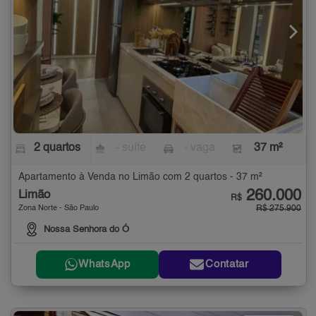
2 quartos
- suíte
- vaga
37 m²
Apartamento à Venda no Limão com 2 quartos - 37 m²
260.000
Limão
R$
Zona Norte - São Paulo
R$ 275.900
Nossa Senhora do Ó
WhatsApp
Contatar