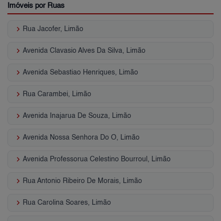
Imóveis por Ruas
keyboard_arrow_right
Rua Jacofer, Limão
keyboard_arrow_right
Avenida Clavasio Alves Da Silva, Limão
keyboard_arrow_right
Avenida Sebastiao Henriques, Limão
keyboard_arrow_right
Rua Carambei, Limão
keyboard_arrow_right
Avenida Inajarua De Souza, Limão
keyboard_arrow_right
Avenida Nossa Senhora Do O, Limão
keyboard_arrow_right
Avenida Professorua Celestino Bourroul, Limão
keyboard_arrow_right
Rua Antonio Ribeiro De Morais, Limão
keyboard_arrow_right
Rua Carolina Soares, Limão