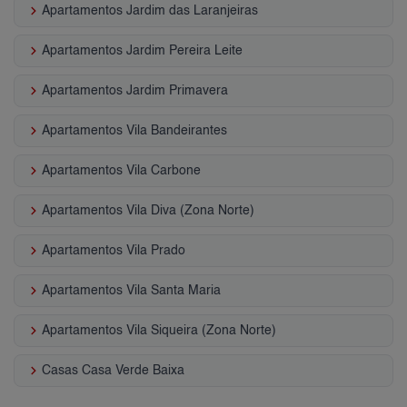
keyboard_arrow_right
Apartamentos Jardim das Laranjeiras
keyboard_arrow_right
Apartamentos Jardim Pereira Leite
keyboard_arrow_right
Apartamentos Jardim Primavera
keyboard_arrow_right
Apartamentos Vila Bandeirantes
keyboard_arrow_right
Apartamentos Vila Carbone
keyboard_arrow_right
Apartamentos Vila Diva (Zona Norte)
keyboard_arrow_right
Apartamentos Vila Prado
keyboard_arrow_right
Apartamentos Vila Santa Maria
keyboard_arrow_right
Apartamentos Vila Siqueira (Zona Norte)
keyboard_arrow_right
Casas Casa Verde Baixa