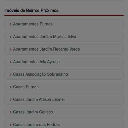
Imóveis de Bairros Próximos
keyboard_arrow_right
Apartamentos Furnas
keyboard_arrow_right
Apartamentos Jardim Martins Silva
keyboard_arrow_right
Apartamentos Jardim Recanto Verde
keyboard_arrow_right
Apartamentos Vila Ayrosa
keyboard_arrow_right
Casas Associação Sobradinho
keyboard_arrow_right
Casas Furnas
keyboard_arrow_right
Casas Jardim Ataliba Leonel
keyboard_arrow_right
Casas Jardim Corisco
keyboard_arrow_right
Casas Jardim das Pedras