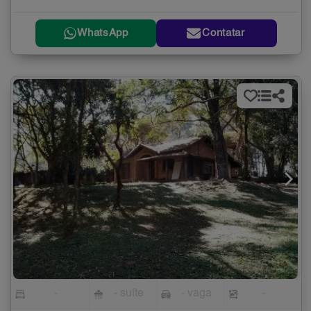
WhatsApp
Contatar
-
- suíte
- vaga
-