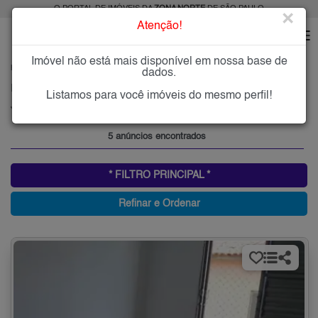
O PORTAL DE IMÓVEIS DA
ZONA NORTE
DE SÃO PAULO
×
Atenção!
Imóvel não está mais disponível em nossa base de
HOME
ZONA NORTE
COMPRAR
JARDIM FRANCISCO MENDES
dados.
Imóveis à Venda no Jardim Francisco Mendes, Zona Norte de São Paulo
Listamos para você imóveis do mesmo perfil!
Jardim Francisco Mendes, Zona Norte
5 anúncios encontrados
* FILTRO PRINCIPAL *
Refinar e Ordenar