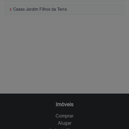
keyboard_arrow_right
Casas Jardim Filhos da Terra
Imóveis
Comprar
Alugar