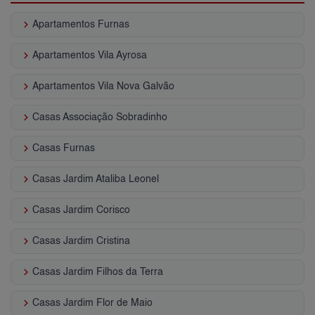
keyboard_arrow_right
Apartamentos Furnas
keyboard_arrow_right
Apartamentos Vila Ayrosa
keyboard_arrow_right
Apartamentos Vila Nova Galvão
keyboard_arrow_right
Casas Associação Sobradinho
keyboard_arrow_right
Casas Furnas
keyboard_arrow_right
Casas Jardim Ataliba Leonel
keyboard_arrow_right
Casas Jardim Corisco
keyboard_arrow_right
Casas Jardim Cristina
keyboard_arrow_right
Casas Jardim Filhos da Terra
keyboard_arrow_right
Casas Jardim Flor de Maio