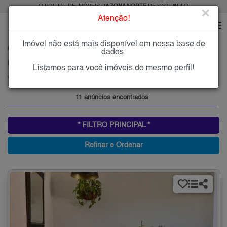
O PORTAL DE IMÓVEIS DA
ZONA NORTE
DE SÃO PAULO
×
Atenção!
Imóvel não está mais disponível em nossa base de
HOME
ZONA NORTE
COMPRAR
JARDIM MARTINS SILVA
dados.
Imóveis à Venda no Jardim Martins Silva, Zona Norte de São Paulo
Listamos para você imóveis do mesmo perfil!
Jardim Martins Silva, Zona Norte
11 anúncios encontrados
* FILTRO PRINCIPAL *
Refinar e Ordenar