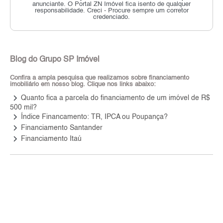
anunciante.
O Portal ZN Imóvel fica isento de qualquer
responsabilidade.
Creci - Procure sempre um corretor
credenciado.
Blog do Grupo SP Imóvel
Confira a ampla pesquisa que realizamos sobre financiamento
imobiliário em nosso blog. Clique nos links abaixo:
keyboard_arrow_right
Quanto fica a parcela do financiamento de um imóvel de R$
500 mil?
keyboard_arrow_right
Índice Financamento: TR, IPCA ou Poupança?
keyboard_arrow_right
Financiamento Santander
keyboard_arrow_right
Financiamento Itaú