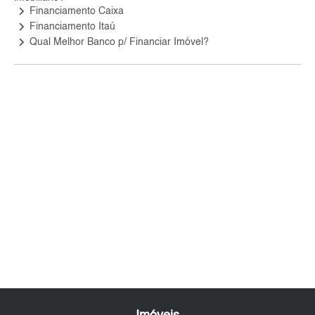
keyboard_arrow_right
Financiamento Caixa
keyboard_arrow_right
Financiamento Itaú
keyboard_arrow_right
Qual Melhor Banco p/ Financiar Imóvel?