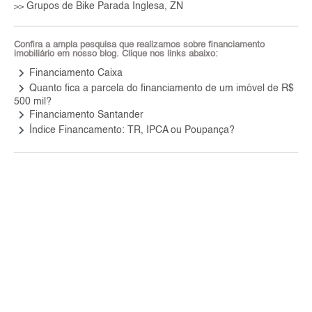
Grupos de Bike Parada Inglesa, ZN
>>
Confira a ampla pesquisa que realizamos sobre financiamento
imobiliário em nosso blog. Clique nos links abaixo:
keyboard_arrow_right
Financiamento Caixa
keyboard_arrow_right
Quanto fica a parcela do financiamento de um imóvel de R$
500 mil?
keyboard_arrow_right
Financiamento Santander
keyboard_arrow_right
Índice Financamento: TR, IPCA ou Poupança?