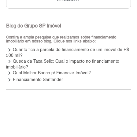
credenciado.
Blog do Grupo SP Imóvel
Confira a ampla pesquisa que realizamos sobre financiamento
imobiliário em nosso blog. Clique nos links abaixo:
keyboard_arrow_right
Quanto fica a parcela do financiamento de um imóvel de R$
500 mil?
keyboard_arrow_right
Queda da Taxa Selic: Qual o impacto no financiamento
imobiliário?
keyboard_arrow_right
Qual Melhor Banco p/ Financiar Imóvel?
keyboard_arrow_right
Financiamento Santander