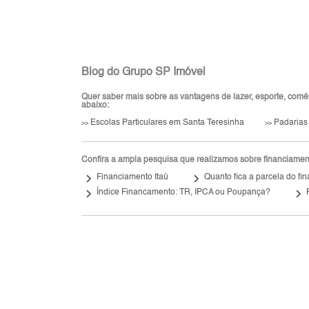
Blog do Grupo SP Imóvel
Quer saber mais sobre as vantagens de lazer, esporte, comérc
abaixo:
Escolas Particulares em Santa Teresinha
Padarias
>>
>>
Confira a ampla pesquisa que realizamos sobre financiamento
keyboard_arrow_right
keyboard_arrow_right
Financiamento Itaú
Quanto fica a parcela do f
keyboard_arrow_right
keyboard_arrow_right
Índice Financamento: TR, IPCA ou Poupança?