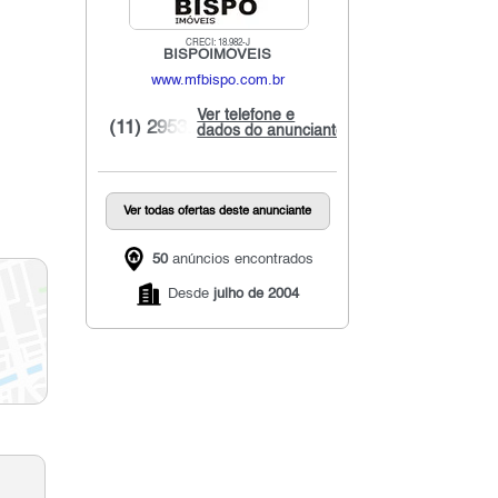
CRECI: 18.982-J
BISPOIMÓVEIS
www.mfbispo.com.br
Ver telefone e
(11) 2953...
dados do anunciante
Ver todas ofertas deste anunciante
50
anúncios encontrados
Desde
julho de 2004