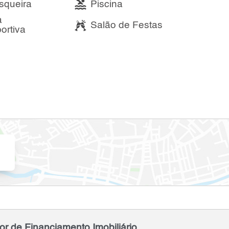
squeira
Piscina
a
Salão de Festas
ortiva
or de Financiamento Imobiliário