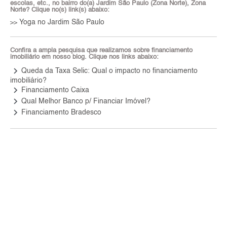
escolas, etc., no bairro do(a) Jardim São Paulo (Zona Norte), Zona
Norte? Clique no(s) link(s) abaixo:
Yoga no Jardim São Paulo
>>
Confira a ampla pesquisa que realizamos sobre financiamento
imobiliário em nosso blog. Clique nos links abaixo:
keyboard_arrow_right
Queda da Taxa Selic: Qual o impacto no financiamento
imobiliário?
keyboard_arrow_right
Financiamento Caixa
keyboard_arrow_right
Qual Melhor Banco p/ Financiar Imóvel?
keyboard_arrow_right
Financiamento Bradesco