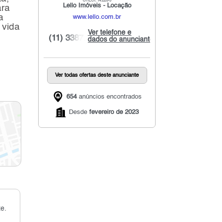
CRECI: 14.226-J
Lello Imóveis - Locação
ara
a
www.lello.com.br
 vida
Ver telefone e
(11) 3387...
dados do anunciante
Ver todas ofertas deste anunciante
654
anúncios encontrados
Desde
fevereiro de 2023
e.