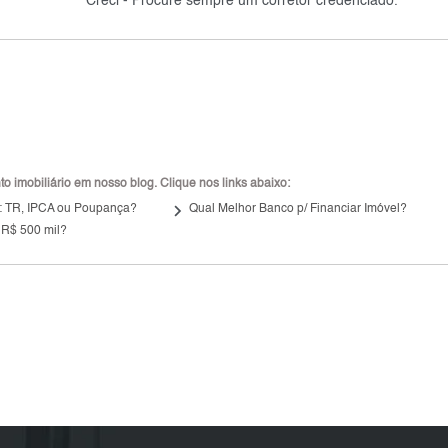
Creci - Procure sempre um corretor credenciado.
 imobiliário em nosso blog. Clique nos links abaixo:
keyboard_arrow_right
: TR, IPCA ou Poupança?
Qual Melhor Banco p/ Financiar Imóvel?
 R$ 500 mil?