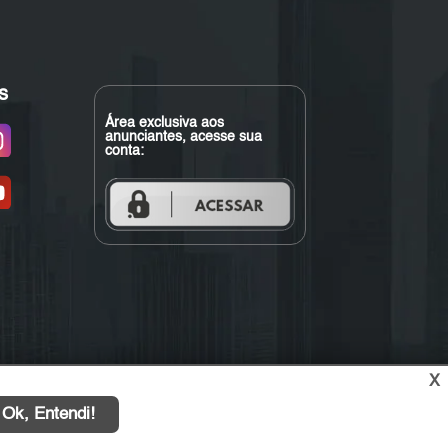
s
Área exclusiva aos
anunciantes, acesse sua
conta:
X
Ok, Entendi!