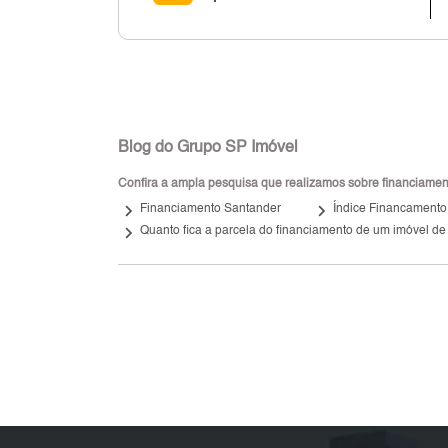
Blog do Grupo SP Imóvel
Confira a ampla pesquisa que realizamos sobre financiamento
keyboard_arrow_right
keyboard_arrow_right
Financiamento Santander
Índice Financamento
keyboard_arrow_right
Quanto fica a parcela do financiamento de um imóvel de