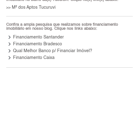
M² dos Aptos Tucuruvi
>>
Confira a ampla pesquisa que realizamos sobre financiamento
imobiliário em nosso blog. Clique nos links abaixo:
keyboard_arrow_right
Financiamento Santander
keyboard_arrow_right
Financiamento Bradesco
keyboard_arrow_right
Qual Melhor Banco p/ Financiar Imóvel?
keyboard_arrow_right
Financiamento Caixa