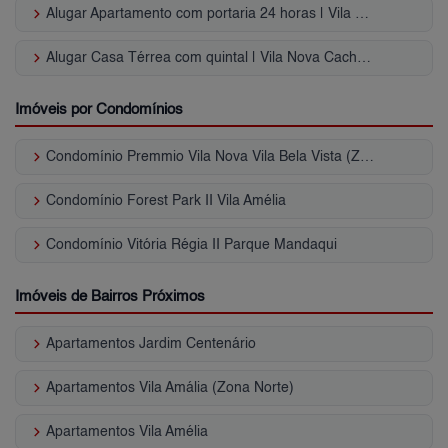
keyboard_arrow_right
Alugar Apartamento com portaria 24 horas | Vila Nova Cachoeirinha
keyboard_arrow_right
Alugar Casa Térrea com quintal | Vila Nova Cachoeirinha
Imóveis por Condomínios
keyboard_arrow_right
Condomínio Premmio Vila Nova Vila Bela Vista (Zona Norte)
keyboard_arrow_right
Condomínio Forest Park II Vila Amélia
keyboard_arrow_right
Condomínio Vitória Régia II Parque Mandaqui
Imóveis de Bairros Próximos
keyboard_arrow_right
Apartamentos Jardim Centenário
keyboard_arrow_right
Apartamentos Vila Amália (Zona Norte)
keyboard_arrow_right
Apartamentos Vila Amélia