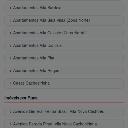
keyboard_arrow_right
Apartamentos Vila Basileia
keyboard_arrow_right
Apartamentos Vila Bela Vista (Zona Norte)
keyboard_arrow_right
Apartamentos Vila Celeste (Zona Norte)
keyboard_arrow_right
Apartamentos Vila Dionisia
keyboard_arrow_right
Apartamentos Vila Pita
keyboard_arrow_right
Apartamentos Vila Roque
keyboard_arrow_right
Casas Cachoeirinha
Imóveis por Ruas
keyboard_arrow_right
Avenida General Penha Brasil, Vila Nova Cachoeirinha
keyboard_arrow_right
Avenida Parada Pinto, Vila Nova Cachoeirinha