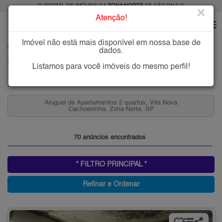
O PORTAL DE IMÓVEIS DA
ZONA NORTE
DE SÃO PAULO
×
Atenção!
Imóvel não está mais disponível em nossa base de
HOME
ZONA NORTE
ALUGAR
VILA NOVA CACHOEIRINHA
dados.
Imóveis para Alugar na Vila Nova Cachoeirinha, Zona Norte de São Paulo, SP
Listamos para você imóveis do mesmo perfil!
Vila Nova Cachoeirinha, Zona Norte
Aluguel de Apartamentos 2 quartos, Vila Nova
Cachoeirinha, Zona Norte, SP
70 anúncios encontrados
* FILTRO PRINCIPAL *
Refinar e Ordenar