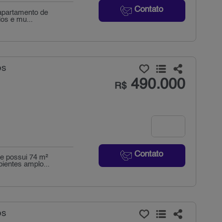
Contato
 apartamento de
dos e mu...
os
490.000
R$
Contato
 e possui 74 m²
bientes amplo...
os