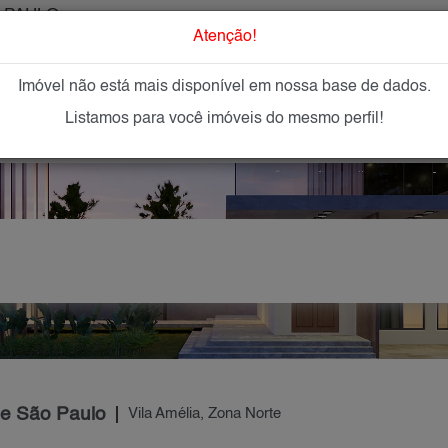
 PAULO
O que Procur
Atenção!
Imóvel não está mais disponível em nossa base de dados.
GAR
IMÓVEIS NOVOS
IMOBILIÁRIAS
OFEREÇA
Listamos para você imóveis do mesmo perfil!
de São Paulo
Vila Amélia, Zona Norte