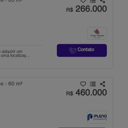
s - 63 m²
266.000
R$
Contato
 adquirir um
uma localizaç...
s - 60 m²
460.000
R$