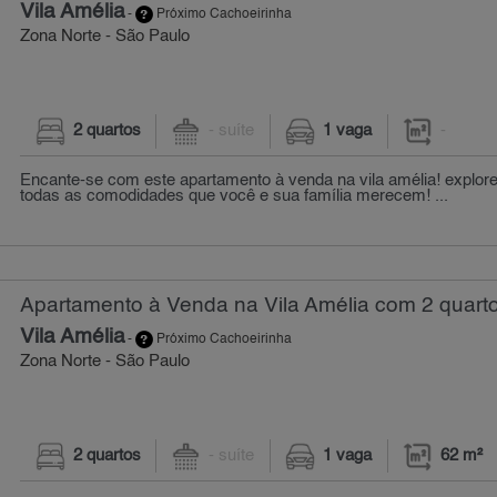
Vila Amélia
-
Próximo Cachoeirinha
Zona Norte - São Paulo
2 quartos
- suíte
1 vaga
-
Encante-se com este apartamento à venda na vila amélia! explor
todas as comodidades que você e sua família merecem! ...
Apartamento à Venda na Vila Amélia com 2 quarto
Vila Amélia
-
Próximo Cachoeirinha
Zona Norte - São Paulo
2 quartos
- suíte
1 vaga
62 m²