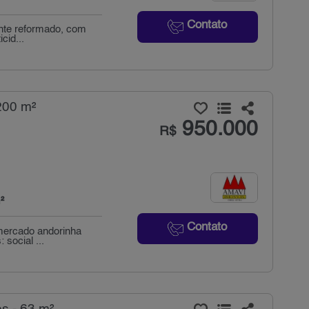
Contato
ente reformado, com
cid...
200 m²
950.000
R$
²
Contato
rmercado andorinha
 social ...