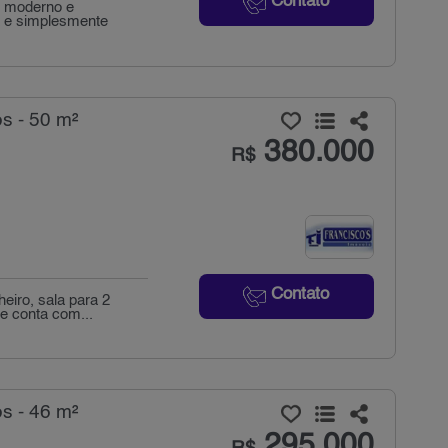
Contato
, moderno e
a e simplesmente
s - 50 m²
380.000
R$
Contato
eiro, sala para 2
e conta com...
s - 46 m²
295.000