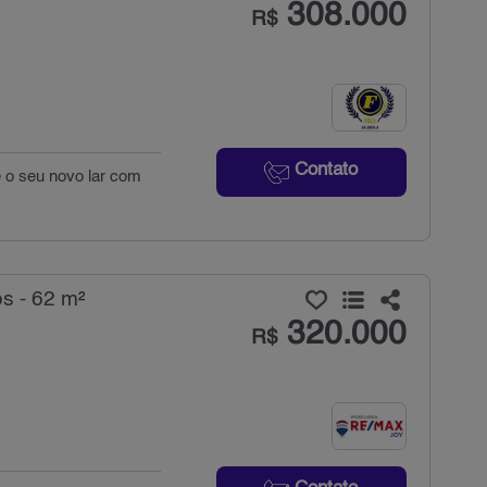
308.000
R$
Contato
e o seu novo lar com
s - 62 m²
320.000
R$