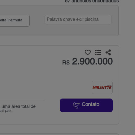
67 anúncios encontrados
eita Permuta
2.900.000
R$
Contato
m uma área total de
l par...