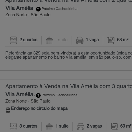
Apartamento à Venda na Vila Amélia com 2 quarto
Vila Amélia
-
Próximo Cachoeirinha
Zona Norte - São Paulo
2 quartos
- suíte
1 vaga
63 m²
Referência ga 329 seja bem-vindo(a) a esta oportunidade única de
elegante apartamento no bairro vila amélia, em são paulo-sp. com 
Apartamento à Venda na Vila Amélia com 3 quarto
Vila Amélia
-
Próximo Cachoeirinha
Zona Norte - São Paulo
Endereço no círculo do mapa
3 quartos
1 suíte
2 vagas
60 m²