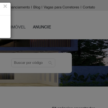
×
a?
|
Financiamento
|
Blog
|
Vagas para Corretores
|
Contato
 SEU IMÓVEL
ANUNCIE
search