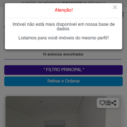
O PORTAL DE IMÓVEIS DA
ZONA NORTE
DE SÃO PAULO
×
Atenção!
Imóvel não está mais disponível em nossa base de
HOME
ZONA NORTE
COMPRAR
VILA BANDEIRANTES
dados.
Imóveis à Venda na Vila Bandeirantes, Zona Norte de São Paulo
Listamos para você imóveis do mesmo perfil!
Vila Bandeirantes, Zona Norte
19 anúncios encontrados
* FILTRO PRINCIPAL *
Refinar e Ordenar