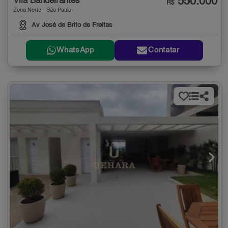
550.000
Vila Bandeirantes
R$
Zona Norte - São Paulo
Av José de Brito de Freitas
WhatsApp
Contatar