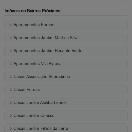
Imóveis de Bairros Próximos
keyboard_arrow_right
Apartamentos Furnas
keyboard_arrow_right
Apartamentos Jardim Martins Silva
keyboard_arrow_right
Apartamentos Jardim Recanto Verde
keyboard_arrow_right
Apartamentos Vila Ayrosa
keyboard_arrow_right
Casas Associação Sobradinho
keyboard_arrow_right
Casas Furnas
keyboard_arrow_right
Casas Jardim Ataliba Leonel
keyboard_arrow_right
Casas Jardim Corisco
keyboard_arrow_right
Casas Jardim Filhos da Terra