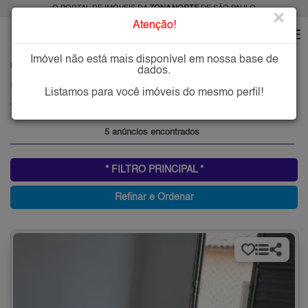
O PORTAL DE IMÓVEIS DA
ZONA NORTE
DE SÃO PAULO
×
Atenção!
Imóvel não está mais disponível em nossa base de
HOME
ZONA NORTE
COMPRAR
JARDIM FRANCISCO MENDES
dados.
Imóveis à Venda no Jardim Francisco Mendes, Zona Norte de São Paulo
Listamos para você imóveis do mesmo perfil!
Jardim Francisco Mendes, Zona Norte
5 anúncios encontrados
* FILTRO PRINCIPAL *
Refinar e Ordenar