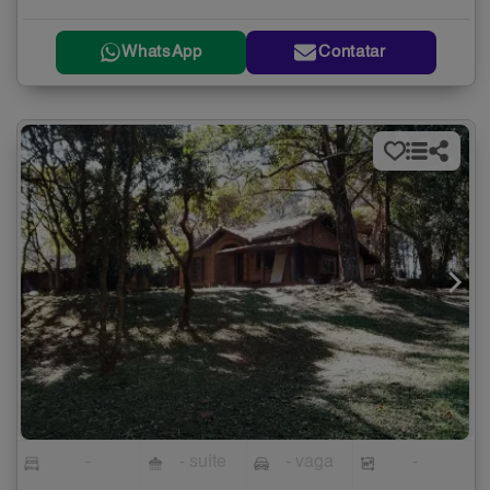
WhatsApp
Contatar
-
- suíte
- vaga
-