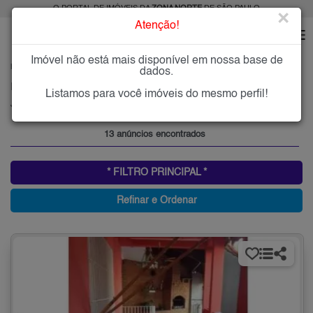
O PORTAL DE IMÓVEIS DA
ZONA NORTE
DE SÃO PAULO
×
Atenção!
Imóvel não está mais disponível em nossa base de
HOME
ZONA NORTE
COMPRAR
JARDIM CARLU
dados.
Imóveis à Venda no Jardim Carlu, Zona Norte de São Paulo
Listamos para você imóveis do mesmo perfil!
Jardim Carlu, Zona Norte
13 anúncios encontrados
* FILTRO PRINCIPAL *
Refinar e Ordenar