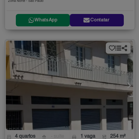
Zona Norte - São Paulo
WhatsApp
Contatar
4 quartos
- suíte
1 vaga
254 m²