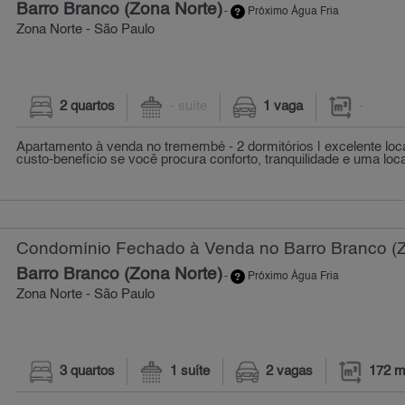
Barro Branco (Zona Norte)
-
Próximo Água Fria
Zona Norte - São Paulo
2 quartos
- suíte
1 vaga
-
Apartamento à venda no tremembé - 2 dormitórios | excelente loca
custo-benefício se você procura conforto, tranquilidade e uma loca
Condomínio Fechado à Venda no Barro Branco (Zo
Barro Branco (Zona Norte)
-
Próximo Água Fria
Zona Norte - São Paulo
3 quartos
1 suíte
2 vagas
172 m