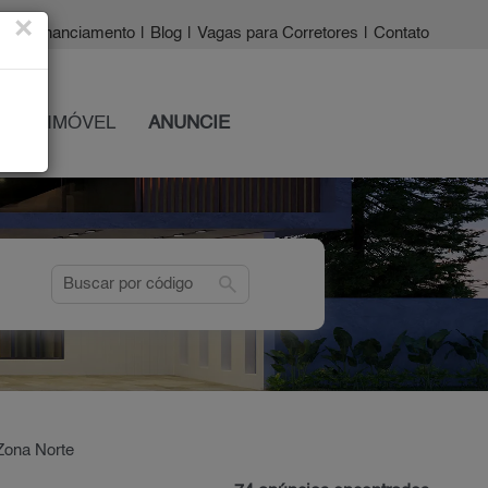
×
a?
|
Financiamento
|
Blog
|
Vagas para Corretores
|
Contato
 SEU IMÓVEL
ANUNCIE
search
Zona Norte