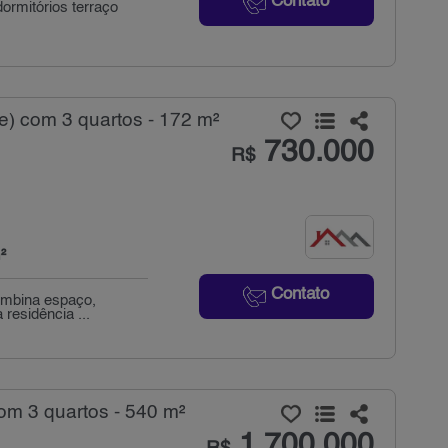
Contato
ormitórios terraço
) com 3 quartos - 172 m²
730.000
R$
²
Contato
ombina espaço,
 residência ...
om 3 quartos - 540 m²
1.700.000