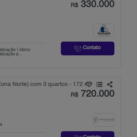
330.000
R$
Contato
lização | ótimo
lização p...
na Norte) com 3 quartos - 172 m²
720.000
R$
²