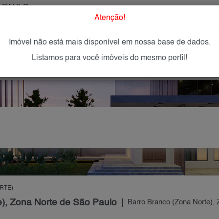
 PAULO
O que Procur
Atenção!
Imóvel não está mais disponível em nossa base de dados.
GAR
IMÓVEIS NOVOS
IMOBILIÁRIAS
OFEREÇA
Listamos para você imóveis do mesmo perfil!
RTE)
e), Zona Norte de São Paulo
Barro Branco (Zona Norte), 