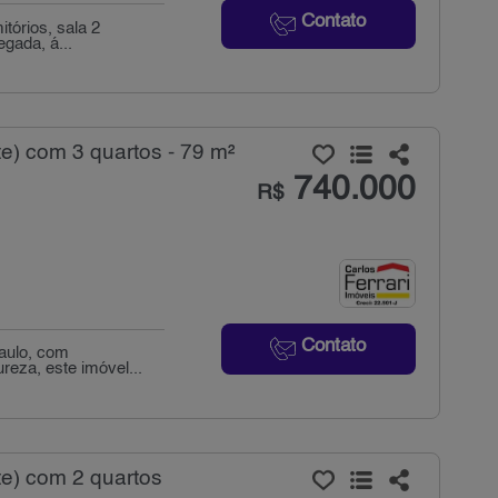
Contato
tórios, sala 2
gada, á...
e) com 3 quartos - 79 m²
740.000
R$
Contato
aulo, com
ureza, este imóvel...
e) com 2 quartos