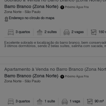
Sobrado à Venda no Barro Branco (Zona Norte) c
Barro Branco (Zona Norte)
-
Próximo Água Fria
Zona Norte - São Paulo
Endereço no círculo do mapa
3 quartos
2 suítes
2 vagas
150 
Excelente sobrado e localização do barro branco, bem conservad
3 ótimos dormitórios, sendo 2 belas suítes, salinha com sacada, m
Apartamento à Venda no Barro Branco (Zona Nort
Barro Branco (Zona Norte)
-
Próximo Água Fria
Zona Norte - São Paulo
3 quartos
1 suíte
1 vaga
90 m²