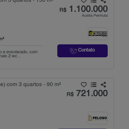
om 3 quartos - 150 m²
1.100.000
R$
Aceita Permuta
m²
Contato
o e ensolarado, com
ais 2 wc...
e) com 3 quartos - 90 m²
721.000
R$