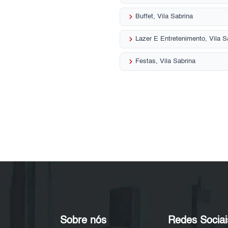
keyboard_arrow_right
Buffet, Vila Sabrina
keyboard_arrow_right
Lazer E Entretenimento, Vila S
keyboard_arrow_right
Festas, Vila Sabrina
Sobre nós
Redes Sociai