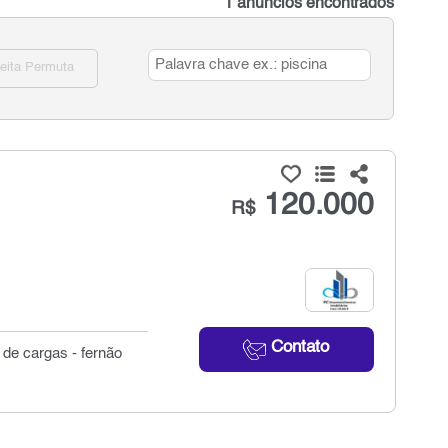
1 anúncios encontrados
eita Permuta
120.000
R$
Contato
 de cargas - fernão