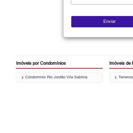
Imóveis por Condomínios
Imóveis de 
keyboard_arrow_right
keyboard_arrow_right
Condomínio Rio Jordão Vila Sabrina
Terreno