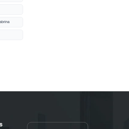
abrina
s