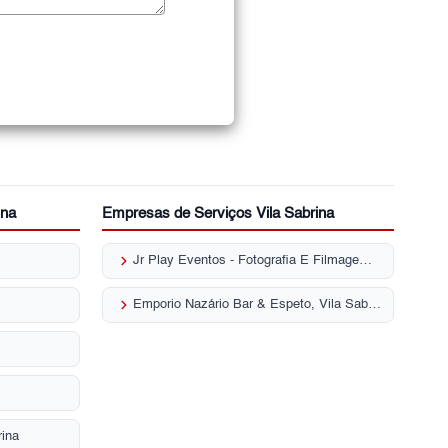
ina
Empresas de Serviços Vila Sabrina
keyboard_arrow_right
Jr Play Eventos - Fotografia E Filmagem, Vila Sabrina
keyboard_arrow_right
Emporio Nazário Bar & Espeto, Vila Sabrina
rina