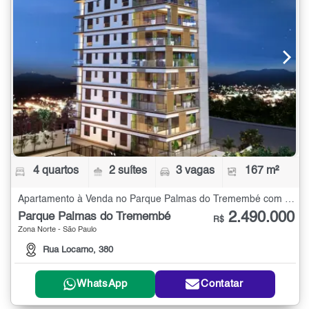
4 quartos
2 suítes
3 vagas
167 m²
Apartamento à Venda no Parque Palmas do Tremembé com 4 quartos - 167 m²
2.490.000
Parque Palmas do Tremembé
R$
Zona Norte - São Paulo
Rua Locarno, 380
WhatsApp
Contatar