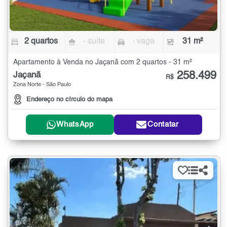
2 quartos
- suíte
- vaga
31 m²
Apartamento à Venda no Jaçanã com 2 quartos - 31 m²
258.499
Jaçanã
R$
Zona Norte - São Paulo
Endereço no círculo do mapa
WhatsApp
Contatar