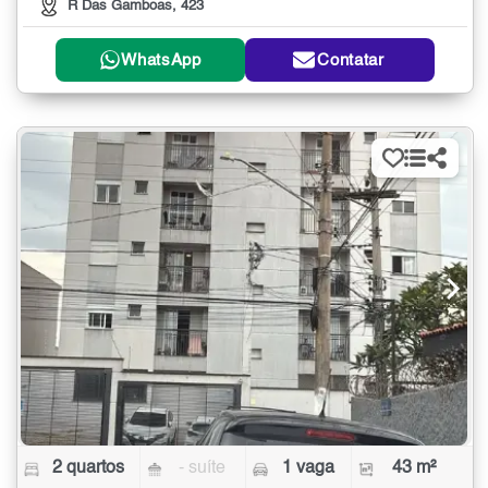
R Das Gamboas, 423
WhatsApp
Contatar
2 quartos
- suíte
1 vaga
43 m²