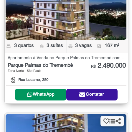
3 quartos
3 suítes
3 vagas
167 m²
Apartamento à Venda no Parque Palmas do Tremembé com 3 quartos - 167 m²
2.490.000
Parque Palmas do Tremembé
R$
Zona Norte - São Paulo
Rua Locarno, 380
WhatsApp
Contatar