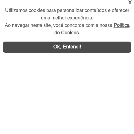
X
Utilizamos cookies para personalizar conteúdos e oferecer
Redes Sociais
uma melhor experiência.
Ao navegar neste site, você concorda com a nossa
Política
de Cookies
.
Ok, Entendi!
Área exclusiva aos anunciantes,
acesse sua conta: