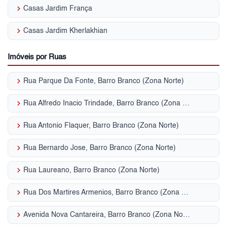
keyboard_arrow_right
Casas Jardim França
keyboard_arrow_right
Casas Jardim Kherlakhian
Imóveis por Ruas
keyboard_arrow_right
Rua Parque Da Fonte, Barro Branco (Zona Norte)
keyboard_arrow_right
Rua Alfredo Inacio Trindade, Barro Branco (Zona Norte)
keyboard_arrow_right
Rua Antonio Flaquer, Barro Branco (Zona Norte)
keyboard_arrow_right
Rua Bernardo Jose, Barro Branco (Zona Norte)
keyboard_arrow_right
Rua Laureano, Barro Branco (Zona Norte)
keyboard_arrow_right
Rua Dos Martires Armenios, Barro Branco (Zona Norte)
keyboard_arrow_right
Avenida Nova Cantareira, Barro Branco (Zona Norte)