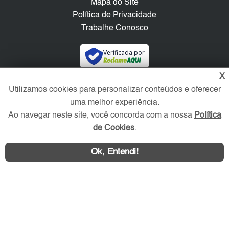
Mapa do Site
Política de Privacidade
Trabalhe Conosco
Verificada por
X
Redes Sociais
Utilizamos cookies para personalizar conteúdos e oferecer
uma melhor experiência.
Ao navegar neste site, você concorda com a nossa
Política
de Cookies
.
Ok, Entendi!
Área exclusiva aos anunciantes,
acesse sua conta: