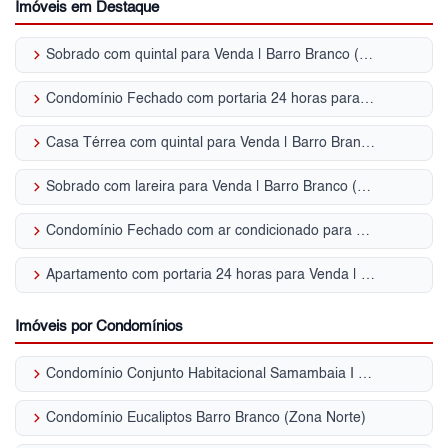
Imóveis em Destaque
keyboard_arrow_right
Sobrado com quintal para Venda | Barro Branco (Zona Norte)
keyboard_arrow_right
Condomínio Fechado com portaria 24 horas para Venda | Barro Branco (Zona Norte)
keyboard_arrow_right
Casa Térrea com quintal para Venda | Barro Branco (Zona Norte)
keyboard_arrow_right
Sobrado com lareira para Venda | Barro Branco (Zona Norte)
keyboard_arrow_right
Condomínio Fechado com ar condicionado para Venda | Barro Branco (Zona Norte)
keyboard_arrow_right
Apartamento com portaria 24 horas para Venda | Barro Branco (Zona Norte)
Imóveis por Condomínios
keyboard_arrow_right
Condomínio Conjunto Habitacional Samambaia I Barro Branco (Zona Norte)
keyboard_arrow_right
Condomínio Eucaliptos Barro Branco (Zona Norte)