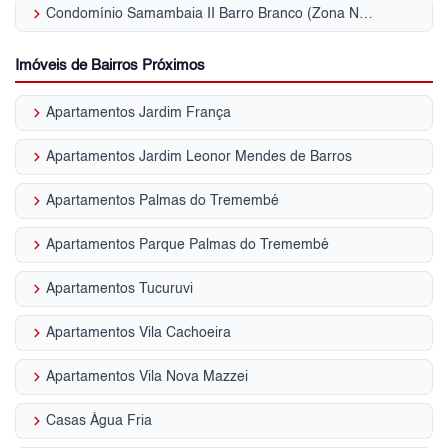
keyboard_arrow_right
Condomínio Samambaia II Barro Branco (Zona Norte)
Imóveis de Bairros Próximos
keyboard_arrow_right
Apartamentos Jardim França
keyboard_arrow_right
Apartamentos Jardim Leonor Mendes de Barros
keyboard_arrow_right
Apartamentos Palmas do Tremembé
keyboard_arrow_right
Apartamentos Parque Palmas do Tremembé
keyboard_arrow_right
Apartamentos Tucuruvi
keyboard_arrow_right
Apartamentos Vila Cachoeira
keyboard_arrow_right
Apartamentos Vila Nova Mazzei
keyboard_arrow_right
Casas Água Fria