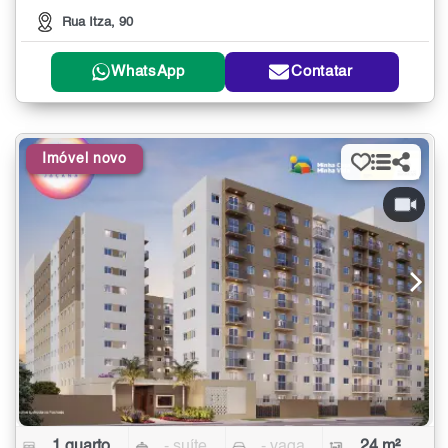
Rua Itza, 90
WhatsApp
Contatar
Imóvel novo
1 quarto
- suíte
- vaga
24 m²