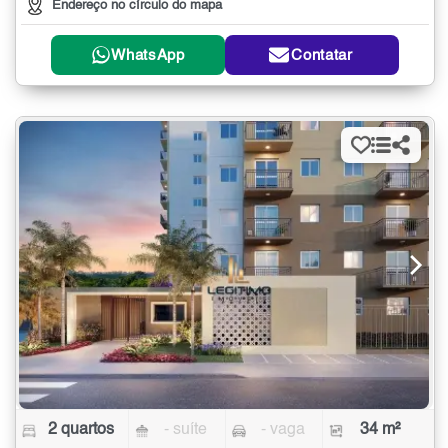
Endereço no círculo do mapa
WhatsApp
Contatar
2 quartos
- suíte
- vaga
34 m²