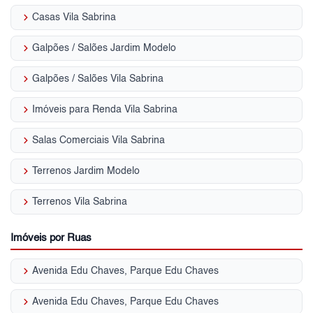
keyboard_arrow_right
Casas Vila Sabrina
keyboard_arrow_right
Galpões / Salões Jardim Modelo
keyboard_arrow_right
Galpões / Salões Vila Sabrina
keyboard_arrow_right
Imóveis para Renda Vila Sabrina
keyboard_arrow_right
Salas Comerciais Vila Sabrina
keyboard_arrow_right
Terrenos Jardim Modelo
keyboard_arrow_right
Terrenos Vila Sabrina
Imóveis por Ruas
keyboard_arrow_right
Avenida Edu Chaves, Parque Edu Chaves
keyboard_arrow_right
Avenida Edu Chaves, Parque Edu Chaves