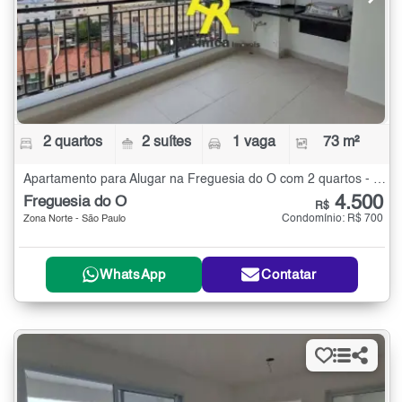
2 quartos
2 suítes
1 vaga
73 m²
Apartamento para Alugar na Freguesia do Ó com 2 quartos - 73 m²
4.500
Freguesia do Ó
R$
Condomínio: R$ 700
Zona Norte - São Paulo
WhatsApp
Contatar