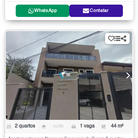
WhatsApp
Contatar
2 quartos
- suíte
1 vaga
44 m²