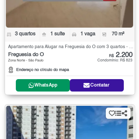
3 quartos
1 suíte
1 vaga
70 m²
Apartamento para Alugar na Freguesia do Ó com 3 quartos - 70 m²
2.200
Freguesia do Ó
R$
Condomínio: R$ 823
Zona Norte - São Paulo
Endereço no círculo do mapa
WhatsApp
Contatar