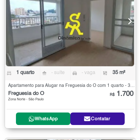
1 quarto
- suíte
- vaga
35 m²
Apartamento para Alugar na Freguesia do Ó com 1 quarto - 35 m²
1.700
Freguesia do Ó
R$
Zona Norte - São Paulo
WhatsApp
Contatar