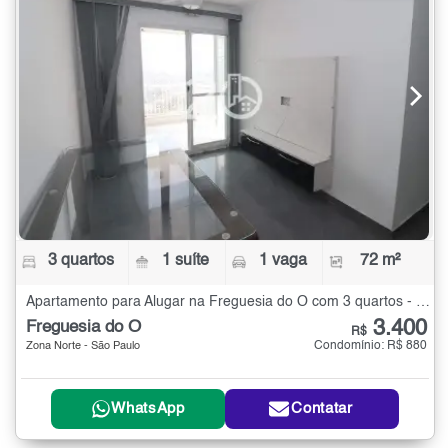
3 quartos
1 suíte
1 vaga
72 m²
Apartamento para Alugar na Freguesia do Ó com 3 quartos - 72 m²
3.400
Freguesia do Ó
R$
Condomínio: R$ 880
Zona Norte - São Paulo
WhatsApp
Contatar