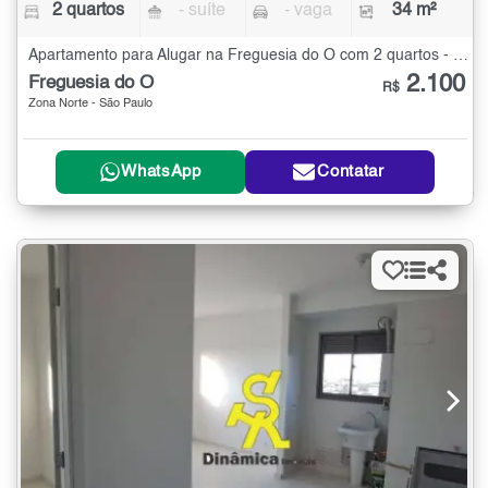
2 quartos
- suíte
- vaga
34 m²
Apartamento para Alugar na Freguesia do Ó com 2 quartos - 34 m²
2.100
Freguesia do Ó
R$
Zona Norte - São Paulo
WhatsApp
Contatar