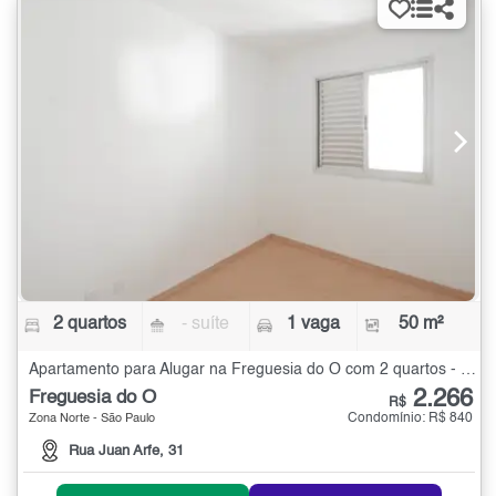
2 quartos
- suíte
1 vaga
50 m²
Apartamento para Alugar na Freguesia do Ó com 2 quartos - 50 m²
2.266
Freguesia do Ó
R$
Condomínio: R$ 840
Zona Norte - São Paulo
Rua Juan Arfe, 31