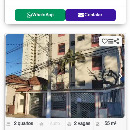
WhatsApp
Contatar
2 quartos
- suíte
2 vagas
55 m²