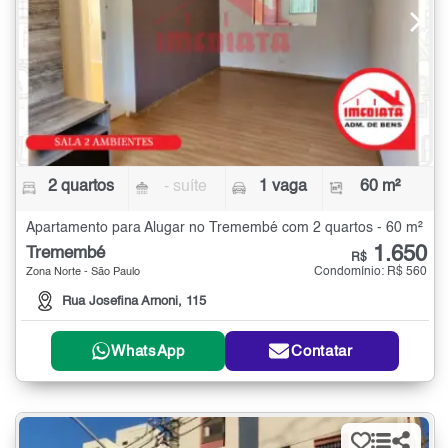
2 quartos
- suíte
1 vaga
60 m²
Apartamento para Alugar no Tremembé com 2 quartos - 60 m²
1.650
Tremembé
R$
Condomínio: R$ 560
Zona Norte - São Paulo
Rua Josefina Arnoni, 115
WhatsApp
Contatar