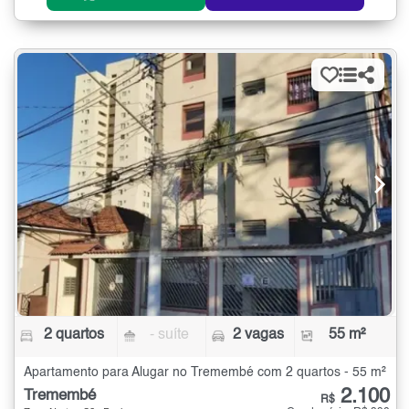
2 quartos
- suíte
2 vagas
55 m²
Apartamento para Alugar no Tremembé com 2 quartos - 55 m²
2.100
Tremembé
R$