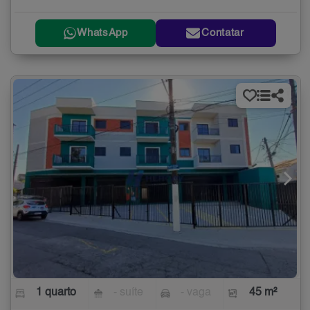
WhatsApp
Contatar
1 quarto
- suíte
- vaga
45 m²