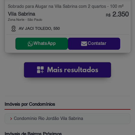
Sobrado para Alugar na Vila Sabrina com 2 quartos - 100 m²
2.350
Vila Sabrina
R$
Zona Norte - São Paulo
AV JACI TOLEDO, 550
WhatsApp
Contatar
Imóveis por Condomínios
keyboard_arrow_right
Condomínio Rio Jordão Vila Sabrina
Imóveis de Bairros Próximos