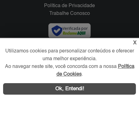
Política de Privacidade
Trabalhe Conosco
Verificada por
X
Redes Sociais
Utilizamos cookies para personalizar conteúdos e oferecer
uma melhor experiência.
Ao navegar neste site, você concorda com a nossa
Política
de Cookies
.
Ok, Entendi!
Área exclusiva aos anunciantes,
acesse sua conta: