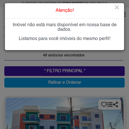
O PORTAL DE IMÓVEIS DA
ZONA NORTE
DE SÃO PAULO
×
Atenção!
Imóvel não está mais disponível em nossa base de
HOME
ZONA NORTE
ALUGAR
VILA SABRINA
dados.
Imóveis para Alugar na Vila Sabrina, Zona Norte de São Paulo, SP
Listamos para você imóveis do mesmo perfil!
Vila Sabrina, Zona Norte
48 anúncios encontrados
* FILTRO PRINCIPAL *
Refinar e Ordenar