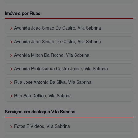
Imóveis por Ruas
keyboard_arrow_right
Avenida Joao Simao De Castro, Vila Sabrina
keyboard_arrow_right
Avenida Joao Simao De Castro, Vila Sabrina
keyboard_arrow_right
Avenida Milton Da Rocha, Vila Sabrina
keyboard_arrow_right
Avenida Professorua Castro Junior, Vila Sabrina
keyboard_arrow_right
Rua Jose Antonio Da Silva, Vila Sabrina
keyboard_arrow_right
Rua Sao Delfino, Vila Sabrina
Serviços em destaque Vila Sabrina
keyboard_arrow_right
Fotos E Vídeos, Vila Sabrina