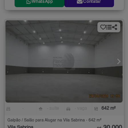
WhatsApp
Contatar
-
- suíte
- vaga
642 m²
Galpão / Salão para Alugar na Vila Sabrina - 642 m²
Vila Sabrina