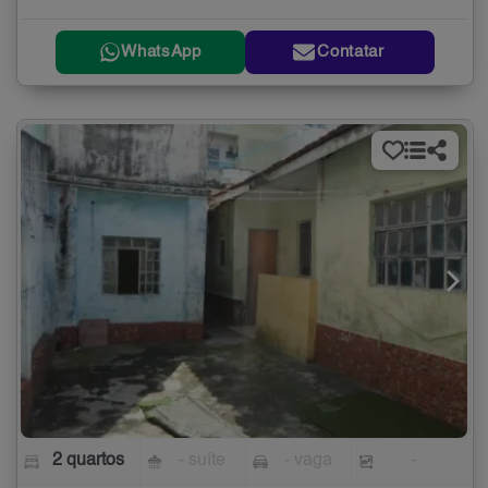
WhatsApp
Contatar
2 quartos
- suíte
- vaga
-