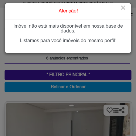
O PORTAL DE IMÓVEIS DA
ZONA NORTE
DE SÃO PAULO
×
Atenção!
Imóvel não está mais disponível em nossa base de
HOME
ZONA NORTE
ALUGAR
VILA PRADO
dados.
Imóveis para Alugar na Vila Prado, Zona Norte de São Paulo, SP
Listamos para você imóveis do mesmo perfil!
Vila Prado, Zona Norte
6 anúncios encontrados
* FILTRO PRINCIPAL *
Refinar e Ordenar