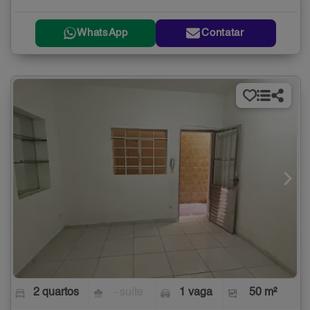
WhatsApp
Contatar
2 quartos
- suíte
1 vaga
50 m²