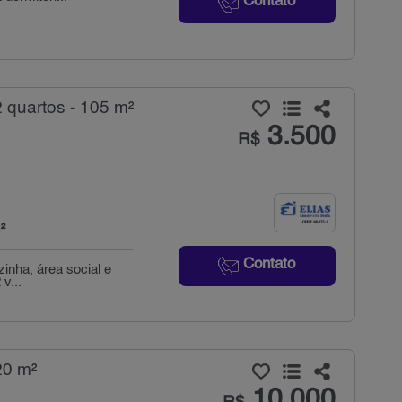
Contato
 quartos - 105 m²
3.500
R$
²
Contato
zinha, área social e
v...
20 m²
10.000