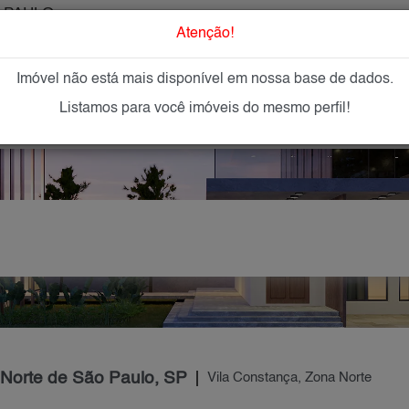
 PAULO
O que Procur
Atenção!
Imóvel não está mais disponível em nossa base de dados.
GAR
IMÓVEIS NOVOS
IMOBILIÁRIAS
OFEREÇA
Listamos para você imóveis do mesmo perfil!
 Norte de São Paulo, SP
Vila Constança, Zona Norte