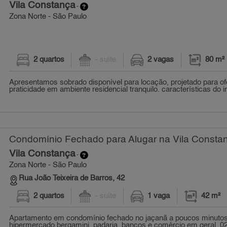
Vila Constança
-
Zona Norte - São Paulo
2 quartos
- suíte
2 vagas
80 m²
Apresentamos sobrado disponível para locação, projetado para of
praticidade em ambiente residencial tranquilo. características do i
Condomínio Fechado para Alugar na Vila Constan
Vila Constança
-
Zona Norte - São Paulo
Rua João Teixeira de Barros, 42
2 quartos
- suíte
1 vaga
42 m²
Apartamento em condomínio fechado no jaçanã a poucos minutos 
hipermercado bergamini, padaria, bancos e comércio em geral. 02 