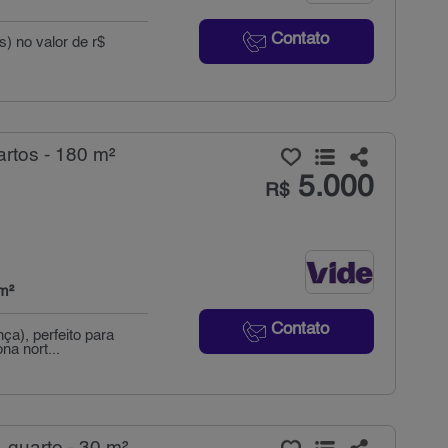
Contato
s) no valor de r$
rtos - 180 m²
5.000
R$
m²
Contato
ça), perfeito para
na nort...