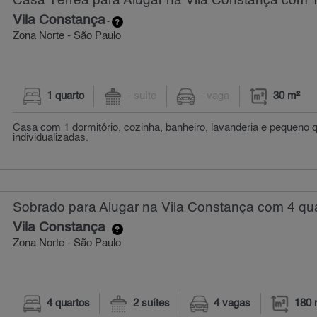
Casa Térrea para Alugar na Vila Constança com 1
Vila Constança
-
Zona Norte - São Paulo
1 quarto
- suíte
- vaga
30 m²
Casa com 1 dormitório, cozinha, banheiro, lavanderia e pequeno qu
individualizadas.
Sobrado para Alugar na Vila Constança com 4 qua
Vila Constança
-
Zona Norte - São Paulo
4 quartos
2 suítes
4 vagas
180 