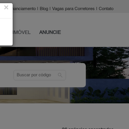
×
a?
|
Financiamento
|
Blog
|
Vagas para Corretores
|
Contato
 SEU IMÓVEL
ANUNCIE
search