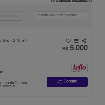
36 anúncios encontrados
eita Permuta
rtos - 340 m²
5.000
R$
m²
Contato
s, sendo 2 suítes,
 conta ai...