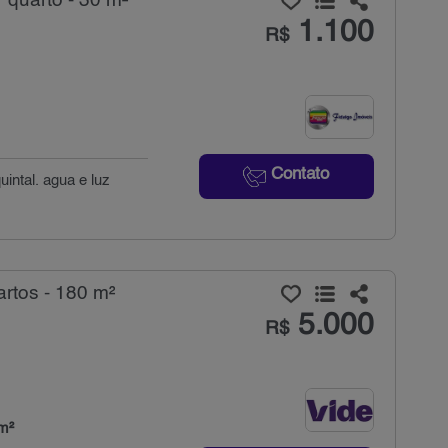
 quarto - 30 m²
1.100
R$
Contato
intal. agua e luz
rtos - 180 m²
5.000
R$
m²