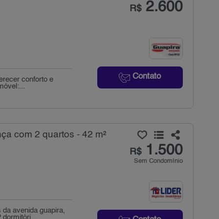
2.600
R$
Contato
erecer conforto e
móvel:...
ça com 2 quartos - 42 m²
1.500
R$
Sem Condomínio
da avenida guapira,
dormitóri...