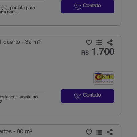
Contato
ça), perfeito para
na nort...
 quarto - 32 m²
1.700
R$
Contato
nstança - aceita só
ta
rtos - 80 m²