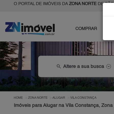
O PORTAL DE IMÓVEIS DA
ZONA NORTE
DE SÃO
COMPRAR
ALU
search
Altere a sua busca
HOME
ZONA NORTE
ALUGAR
VILA CONSTANÇA
Imóveis para Alugar na Vila Constança, Zona