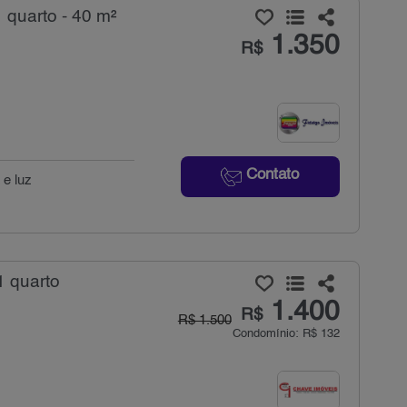
 quarto - 40 m²
1.350
R$
Contato
 e luz
1 quarto
1.400
R$
R$ 1.500
Condomínio: R$ 132