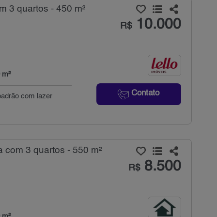
m 3 quartos - 450 m²
10.000
R$
 m²
Contato
 padrão com lazer
.
a com 3 quartos - 550 m²
8.500
R$
 m²