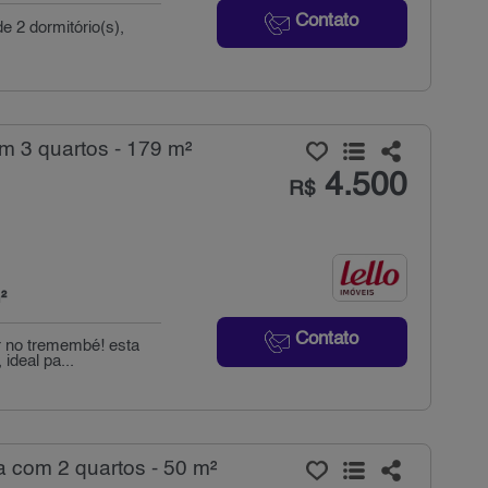
Contato
e 2 dormitório(s),
m 3 quartos - 179 m²
4.500
R$
²
Contato
ar no tremembé! esta
ideal pa...
a com 2 quartos - 50 m²