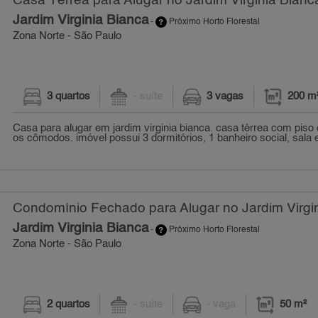
Casa Térrea para Alugar no Jardim Virginia Bianc
Jardim Virginia Bianca
-
Próximo Horto Florestal
Zona Norte - São Paulo
3 quartos
- suíte
3 vagas
200 m
Casa para alugar em jardim virginia bianca. casa térrea com pis
os cômodos. imóvel possui 3 dormitórios, 1 banheiro social, sala e
Condomínio Fechado para Alugar no Jardim Virgin
Jardim Virginia Bianca
-
Próximo Horto Florestal
Zona Norte - São Paulo
2 quartos
- suíte
- vaga
50 m²