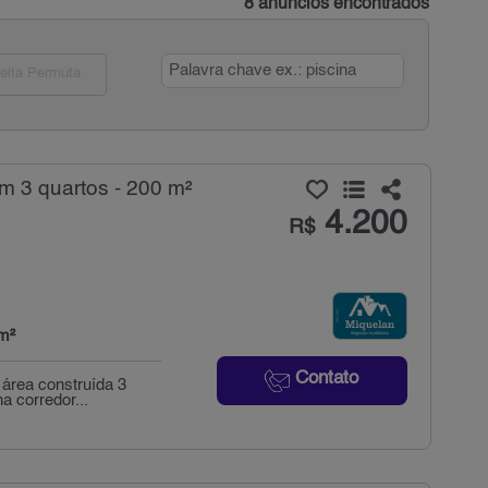
8 anúncios encontrados
eita Permuta
m 3 quartos - 200 m²
4.200
R$
m²
Contato
 área construída 3
 corredor...