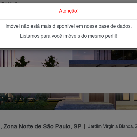
 PAULO
O que Procur
Atenção!
Imóvel não está mais disponível em nossa base de dados.
GAR
IMÓVEIS NOVOS
IMOBILIÁRIAS
OFEREÇA
Listamos para você imóveis do mesmo perfil!
a, Zona Norte de São Paulo, SP
Jardim Virginia Bianca,