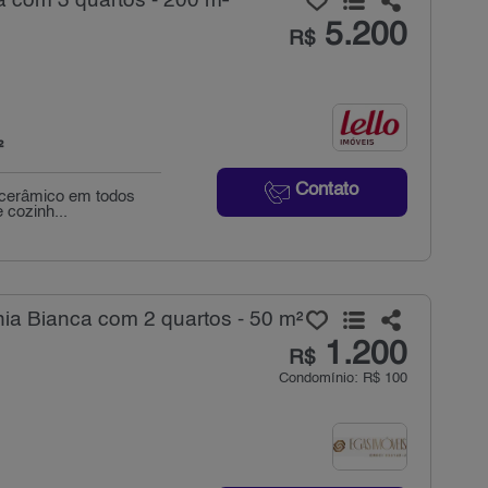
a com 3 quartos - 200 m²
5.200
R$
²
Contato
o cerâmico em todos
 cozinh...
ia Bianca com 2 quartos - 50 m²
1.200
R$
Condomínio: R$ 100